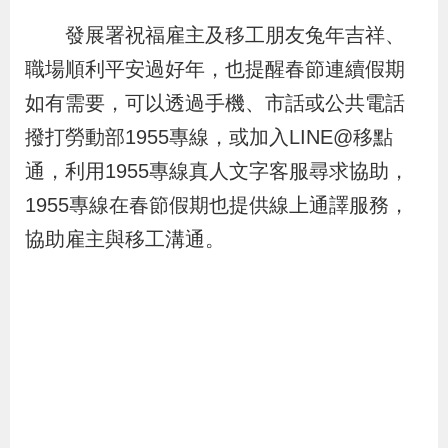
策
發展署祝福雇主及移工朋友兔年吉祥、
職場順利平安過好年，也提醒春節連續假期
政
如有需要，可以透過手機、市話或公共電話
府
撥打勞動部1955專線，或加入LINE@移點
網
通，利用1955專線真人文字客服尋求協助，
站
1955專線在春節假期也提供線上通譯服務，
資
料
協助雇主與移工溝通。
開
放
宣
告
檢
舉