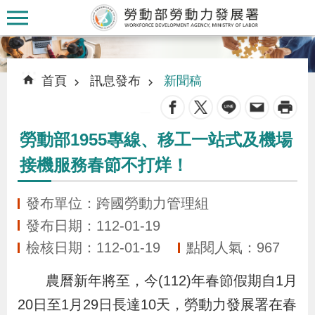
跳到主要內容區塊
:::
:::
首頁
訊息發布
新聞稿
_
勞動部1955專線、移工一站式及機場
認
接機服務春節不打烊！
識
本
發布單位：跨國勞動力管理組
署
發布日期：112-01-19
檢核日期：112-01-19
點閱人氣：967
訊
息
農曆新年將至，今(112)年春節假期自1月
發
20日至1月29日長達10天，勞動力發展署在春