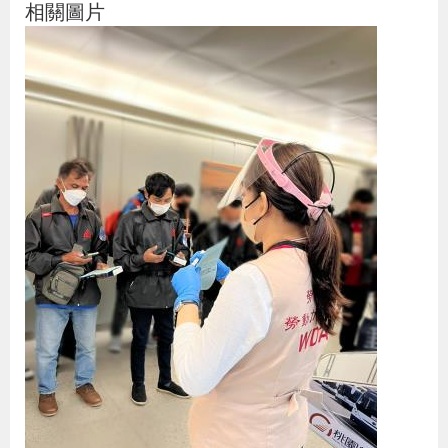
相關圖片
貪
瀆
交
通
位
置
圖