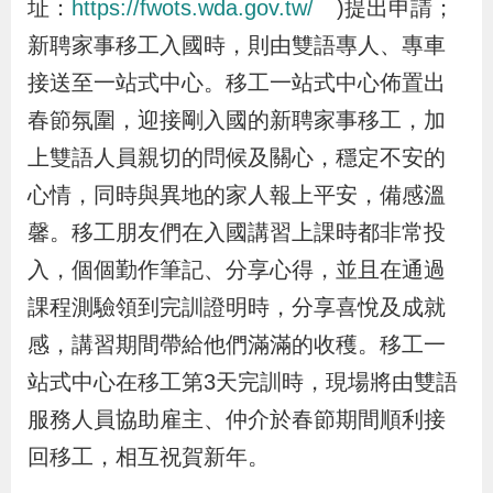
址：
https://fwots.wda.gov.tw/
)提出申請；
導
信
客
資
g
頁
S
新聘家事移工入國時，則由雙語專人、專車
覽
箱
服
訊
l
i
接送至一站式中心。移工一站式中心佈置出
s
春節氛圍，迎接剛入國的新聘家事移工，加
h
上雙語人員親切的問候及關心，穩定不安的
心情，同時與異地的家人報上平安，備感溫
隱
馨。移工朋友們在入國講習上課時都非常投
私
入，個個勤作筆記、分享心得，並且在通過
權
課程測驗領到完訓證明時，分享喜悅及成就
及
感，講習期間帶給他們滿滿的收穫。移工一
資
站式中心在移工第3天完訓時，現場將由雙語
訊
服務人員協助雇主、仲介於春節期間順利接
安
回移工，相互祝賀新年。
全
政