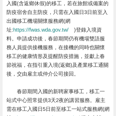
入國(含返鄉休假)的移工，若在旅館或備案的
辦
防疫宿舍自主防疫，只需在入國日3日前至入
出國移工機場關懷服務網(網
宣
導
址:
https://fwas.wda.gov.tw/
)登錄入境資
專
料。申請成功後，春節期間仍有機場雙語服
區
務人員提供接機服務，在接機的同時也關懷
移工的健康情形及提醒防疫措施，並獻上春
相
節祝福，在指引重入境(返鄉)及產業移工通關
關
後，交由雇主或仲介公司接回。
連
結
春節期間入國的新聘家事移工，移工一
站式中心照常提供3天2夜的講習服務。雇主
網
民
文
統
E
回
R
需在移工入國日5日前至移工一站式服務網(網
站
意
字
計
n
首
S