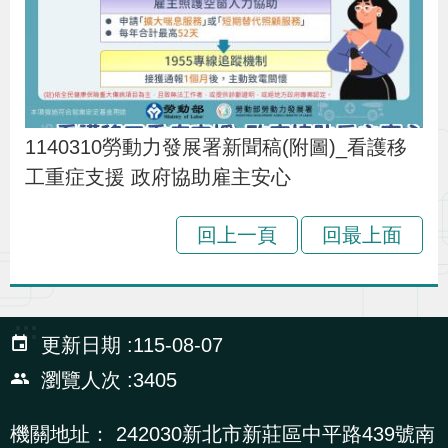
貪
瀆
交
通
1140310勞動力發展署新聞稿(附圖)_看護移
位
工重症支援 政府協助雇主安心
置
圖
回上一頁
回最上面
:::
更新日期
115-08-07
瀏覽人次
3405
機關地址：
242030新北市新莊區中平路439號南