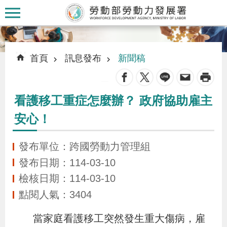
跳到主要內容區塊
:::
:::
首頁
訊息發布
新聞稿
_
看護移工重症怎麼辦？ 政府協助雇主
認
安心！
識
本
發布單位：跨國勞動力管理組
署
發布日期：114-03-10
檢核日期：114-03-10
訊
點閱人氣：3404
息
發
當家庭看護移工突然發生重大傷病，雇