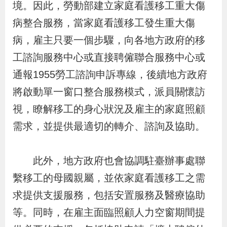
境。因此，勞動部建立家庭看護移工重大傷
辦
病整合服務，當家庭看護移工發生重大傷
病，雇主只要一個步驟，向各地方政府的移
宣
導
工諮詢服務中心或直接聘僱聯合服務中心或
專
通報1955勞工諮詢申訴專線，後續地方政府
區
將啟動單一窗口整合服務模式，派員關懷訪
視，瞭解移工的身心狀況及雇主的家庭照顧
相
需求，並提供最適切的轉介、諮詢及協助。
關
連
此外，地方政府也會協調駐臺辦事處聯
結
繫移工的母國親屬，並依家庭看護移工之需
求提供支援服務，包括安置服務及醫療協助
網
民
文
統
E
回
R
等。同時，在雇主面臨照顧人力空窗期間提
站
意
字
計
n
首
S