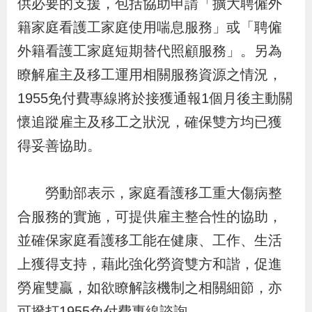
供必要的支援，包括協助申請「擴大聘僱外
導
信
客
資
g
頁
S
籍家庭看護工家庭使用喘息服務」或「聘僱
覽
箱
服
訊
l
外籍看護工家庭短期替代照顧服務」。另為
i
s
瞭解雇主及移工運用相關服務資源之情況，
h
1955免付費專線將於接獲通報1個月後主動關
懷追蹤雇主及移工之狀況，確保雙方均已獲
隱
得妥善協助。
私
權
勞動部表示，家庭看護移工重大傷病整
及
合服務的實施，可提供雇主整合性的協助，
資
並確保家庭看護移工能在健康、工作、生活
訊
上獲得支持，藉此強化勞資雙方和諧，促進
安
勞雇雙贏，如欲瞭解該機制之相關細節，亦
全
政
可撥打1955免付費專線諮詢。