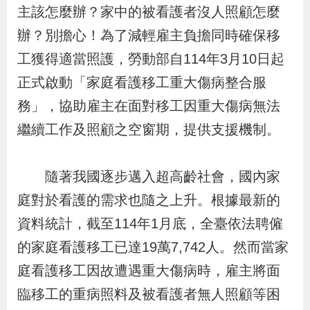
布
主該怎麼辦？家中的被看護者沒人照顧怎麼
辦？別擔心！為了減輕雇主負擔同時確保移
為
工獲得適當照護，勞動部自114年3月10日起
民
正式啟動「家庭看護移工重大傷病整合服
服
務」，協助雇主在面對移工因重大傷病無法
務
繼續工作及照顧之空窗期，提供支援機制。
業
務
隨著我國逐步邁入超高齡社會，國內家
專
庭對於看護的需求也隨之上升。根據最新的
區
資料統計，截至114年1月底，全臺依法聘僱
的家庭看護移工已達19萬7,742人。然而當家
線
庭看護移工因故遭遇重大傷病時，雇主將面
上
臨移工的重病照料及被看護者無人照顧等困
申