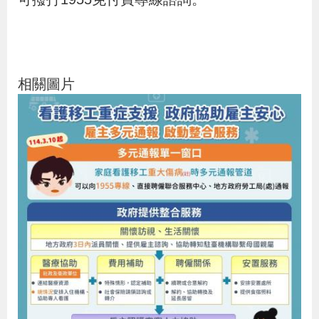
策
政
府
相關圖片
網
站
資
料
開
放
宣
告
檢
舉