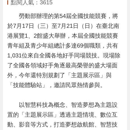
點閱人氣：3615
布
勞動部辦理的第54屆全國技能競賽，將
為
於7月17日（三）至7月21日（日）在臺北南
民
港展覽1、2館盛大舉辦，本屆全國技能競賽
服
青年組及青少年組總計多達69個職類，共有
務
1,031位來自全國各地好手同場競技。現場除
業
了全國各領域好手角逐最高榮譽的盛大場面
務
外，今年還特別規劃了「主題展示區」與
專
「技能體驗站」，邀請民眾熱情參與。
區
以智慧科技為概念、智造夢想為主題設
線
置的「主題展示區」透過主題情境、數位互
上
動、影音等方式，打造夢想啟航館、智慧技
申