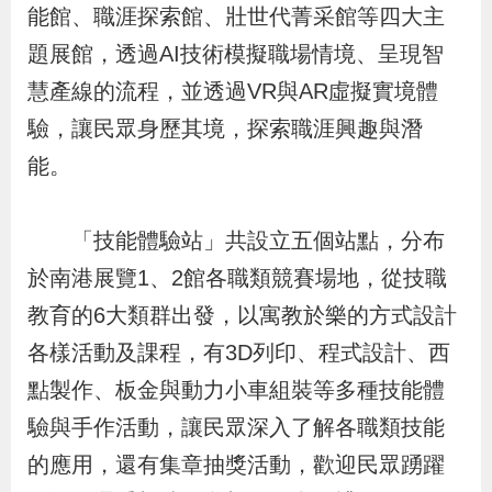
能館、職涯探索館、壯世代菁采館等四大主
辦
題展館，透過AI技術模擬職場情境、呈現智
宣
慧產線的流程，並透過VR與AR虛擬實境體
導
驗，讓民眾身歷其境，探索職涯興趣與潛
專
能。
區
「技能體驗站」共設立五個站點，分布
相
於南港展覽1、2館各職類競賽場地，從技職
關
教育的6大類群出發，以寓教於樂的方式設計
連
各樣活動及課程，有3D列印、程式設計、西
結
點製作、板金與動力小車組裝等多種技能體
驗與手作活動，讓民眾深入了解各職類技能
網
民
文
統
E
回
R
的應用，還有集章抽獎活動，歡迎民眾踴躍
站
意
字
計
n
首
S