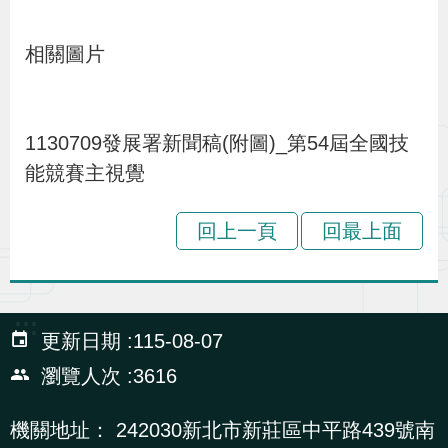
策
相關圖片
政
府
1130709發展署新聞稿(附圖)_第54屆全國技
網
能競賽主視覺
站
資
回上一頁
回最上面
料
開
放
:::
宣
更新日期
115-08-07
告
瀏覽人次
3616
檢
機關地址：
242030新北市新莊區中平路439號南
舉