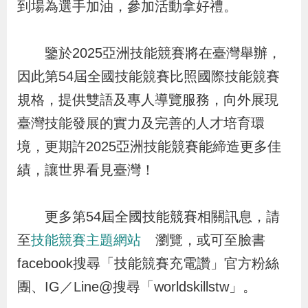
到場為選手加油，參加活動拿好禮。
導
信
客
資
g
頁
S
覽
箱
服
訊
l
i
鑒於2025亞洲技能競賽將在臺灣舉辦，
s
因此第54屆全國技能競賽比照國際技能競賽
h
規格，提供雙語及專人導覽服務，向外展現
臺灣技能發展的實力及完善的人才培育環
隱
境，更期許2025亞洲技能競賽能締造更多佳
私
績，讓世界看見臺灣！
權
及
更多第54屆全國技能競賽相關訊息，請
資
至
技能競賽主題網站
瀏覽，或可至臉書
訊
facebook搜尋「技能競賽充電讚」官方粉絲
安
全
團、IG／Line@搜尋「worldskillstw」。
政