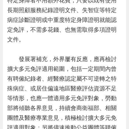
特定身障者不用額外花費，只要以既有使用
策
長期照顧服務紀錄證明文件、失智症等特定
病症診斷證明或中重度特定身障證明就能認
政
定免評，不需多花錢、也無需取得多項證明
府
文件。
網
站
發展署補充，外界屢有反應，應再檢討
資
料
擴大多元免評適用範圍，包括一定期間內曾
開
有聘僱紀錄者、經醫療認定屬不可逆轉之特
放
殊病症、或居住偏遠地區醫療評估資源不足
宣
等情形，也應一體適用多元免評對象，勞動
告
部將傾聽各界意見，持續會商衛福部、相關
團體及醫療專業意見，積極檢討擴大多元免
檢
評適用對象；另將儘速推動公益團體等聘僱
舉