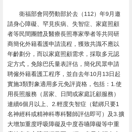
辦
衛福部會同勞動部於去（112）年9月邀
請身心障礙、罕見疾病、失智症、家庭照顧
宣
導
者等民間團體及醫療長照專家學者等共同研
專
商簡化外籍看護申請流程，獲致共識不應以
區
年齡劃分，而以家庭照顧需求，採取多元認
定方式，免除巴氏量表評估，簡化民眾申請
相
聘僱外籍看護工程序，並自去年10月13日起
關
實施3類對象適用多元免評資格，包括：1.使
連
用長照服務（居家、日間或家庭託顧服務）
結
連續6個月以上、2.輕度失智症（鬆綁只要1
名神經科或精神科專科醫師評估即可）及3.擴
網
民
文
統
E
回
R
大增加重度呼吸障礙及中度吞嚥障礙等中重
站
意
字
計
n
首
S