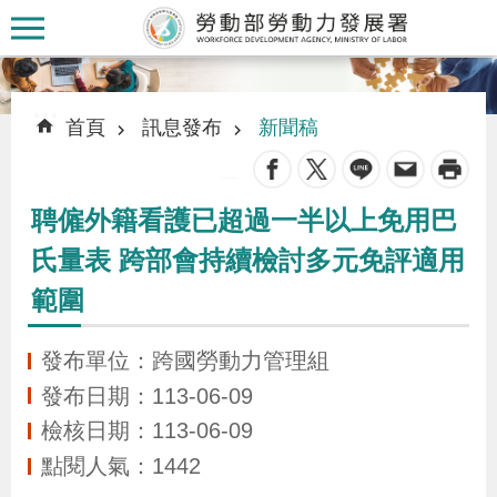
跳到主要內容區塊
:::
:::
首頁
訊息發布
新聞稿
_
聘僱外籍看護已超過一半以上免用巴
認
氏量表 跨部會持續檢討多元免評適用
識
範圍
本
署
發布單位：跨國勞動力管理組
發布日期：113-06-09
訊
檢核日期：113-06-09
息
點閱人氣：1442
發