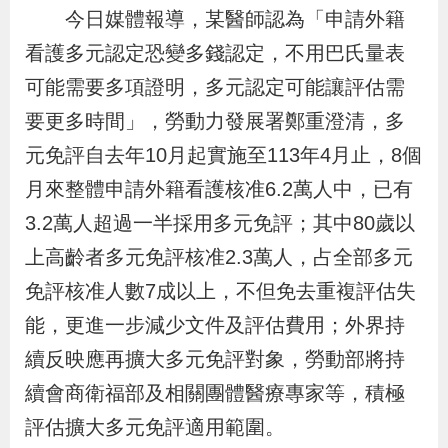
布
今日媒體報導，某醫師認為「申請外籍
看護多元認定恐變多錢認定，不用巴氏量表
為
可能需要多項證明，多元認定可能讓評估需
民
要更多時間」，勞動力發展署鄭重澄清，多
服
元免評自去年10月起實施至113年4月止，8個
務
月來整體申請外籍看護核准6.2萬人中，已有
3.2萬人超過一半採用多元免評；其中80歲以
業
務
上高齡者多元免評核准2.3萬人，占全部多元
專
免評核准人數7成以上，不但免去重複評估失
區
能，更進一步減少文件及評估費用；外界持
續反映應再擴大多元免評對象，勞動部將持
線
續會商衛福部及相關團體醫療專家等，積極
上
評估擴大多元免評適用範圍。
申