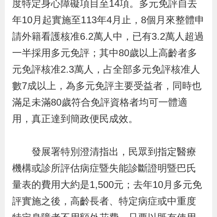
度特定身心障礙項目至14項。多元免評自去
導
信
客
資
g
頁
S
年10月起實施至113年4月止，8個月來整體申
覽
箱
服
訊
l
i
請外籍看護核准6.2萬人中，已有3.2萬人超過
s
一半採用多元免評；其中80歲以上高齡者多
h
元免評核准2.3萬人，占全部多元免評核准人
數7成以上，為多元免評主要受益者，同時也
隱
滿足未滿80歲符合免評資格者均可一體適
私
用，真正達到簡政便民成效。
權
及
發展署特別澄清指出，民眾到指定醫療
資
機構或診所評估病症暨失能診斷證明暨巴氏
訊
量表的費用大約是1,500元；去年10月多元免
安
評實施之後，高齡長者、特定病症或中重度
全
政