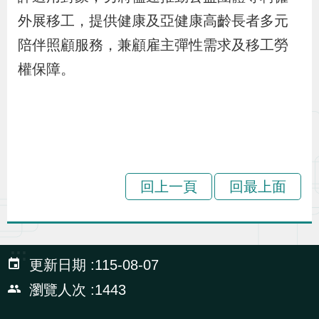
貪
外展移工，提供健康及亞健康高齡長者多元
瀆
陪伴照顧服務，兼顧雇主彈性需求及移工勞
權保障。
交
通
位
置
圖
回上一頁
回最上面
:::
更新日期
115-08-07
瀏覽人次
1443