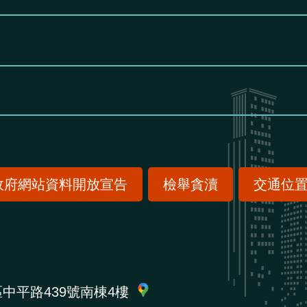
政府網站資料開放宣告
檢舉貪瀆
交通位
區中平路439號南棟4樓