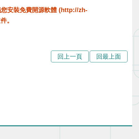
費開源軟體 (http://zh-
啟文件。
回上一頁
回最上面