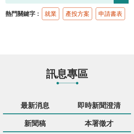
布
熱門關鍵字
就業
產投方案
申請書表
為
民
服
務
業
訊息專區
務
專
區
最新消息
即時新聞澄清
線
上
新聞稿
本署徵才
申