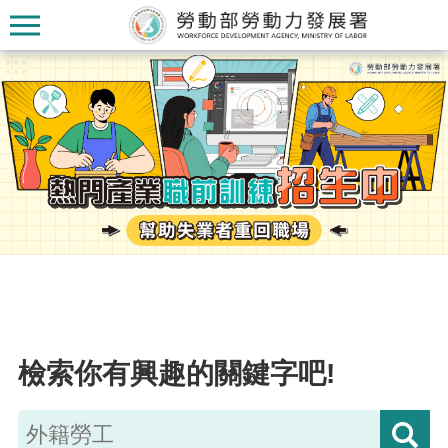
跳到主要內容區塊
:::
:::
認
識
本
署
訊
檢索你有興趣的關鍵字吧!
息
發