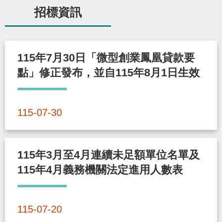
辦
招標資訊
宣
導
115年7月30日「微型創業鳳凰貸款要
專
點」修正發布，並自115年8月1日生效
區
115-07-30
相
關
連
115年3月至4月連續未足額單位名單及
結
115年4月義務機關法定進用人數表
網
民
文
統
E
回
R
115-07-20
站
意
字
計
n
首
S