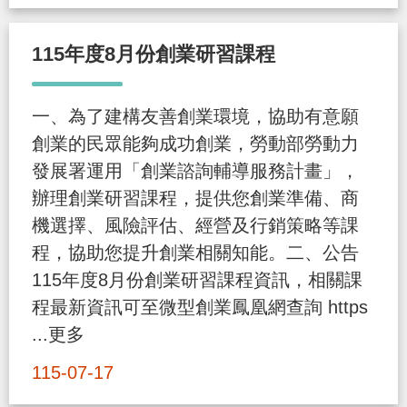
導
信
客
資
g
頁
S
覽
箱
服
訊
l
115年度8月份創業研習課程
i
s
一、為了建構友善創業環境，協助有意願
h
創業的民眾能夠成功創業，勞動部勞動力
發展署運用「創業諮詢輔導服務計畫」，
隱
辦理創業研習課程，提供您創業準備、商
私
機選擇、風險評估、經營及行銷策略等課
權
程，協助您提升創業相關知能。二、公告
及
115年度8月份創業研習課程資訊，相關課
資
程最新資訊可至微型創業鳳凰網查詢 https
訊
...更多
安
115-07-17
全
政