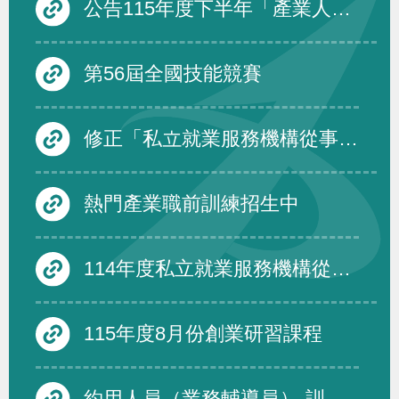
公告115年度下半年「產業人才投資方案」在職訓練課程
第56屆全國技能競賽
修正「私立就業服務機構從事跨國人力仲介服務品質評鑑要點」第四點、第五點、第六點及第三點附表一至附表三，除第三點附表一至附表三自中華民國一百十六年一月一日生效外，自即日生效。
熱門產業職前訓練招生中
114年度私立就業服務機構從事跨國人力仲介服務品質評鑑度須受評仲介機構名單及績優免評名單
115年度8月份創業研習課程
約用人員（業務輔導員）-訓練發展組