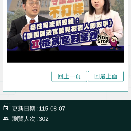
導
信
客
資
g
頁
S
覽
箱
服
訊
l
i
s
h
隱
私
回上一頁
回最上面
權
及
資
:::
訊
更新日期
115-08-07
安
瀏覽人次
302
全
政