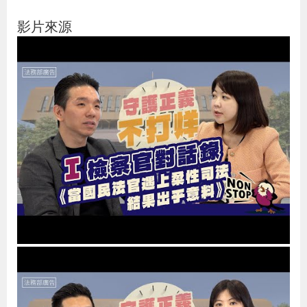
辦
影片來源
宣
導
專
區
相
關
連
結
網
民
文
統
E
回
R
站
意
字
計
n
首
S