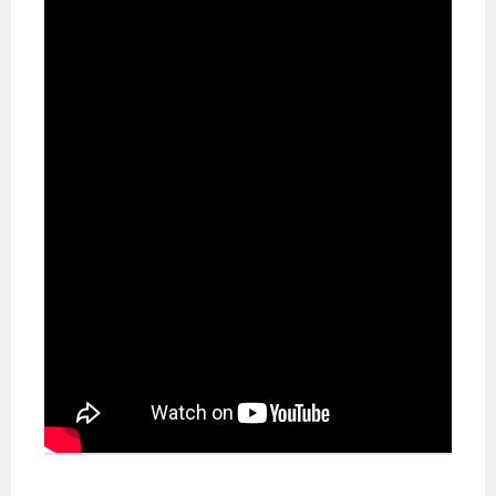
布
為
民
服
務
業
務
專
區
線
上
申