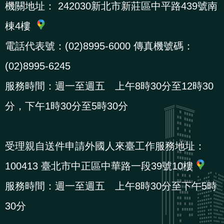
機關地址：
242030新北市新莊區中平路439號南
策
棟4樓
政
電話代表號：(02)8995-6000 傳真機號碼：
府
(02)8995-6245
網
服務時間：週一至週五 上午8時30分至12時30
站
資
分，下午1時30分至5時30分
料
開
受理親自送件申請外國人來臺工作服務地址：
放
宣
100413 臺北市中正區中華路一段39號10樓
告
服務時間：週一至週五 上午8時30分至下午5時
30分
檢
舉