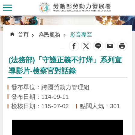
跳到主要內容區塊
:::
:::
首頁
為民服務
影音專區
_
(法務部)「守護正義不打烊」系列宣
認
導影片-檢察官對話錄
識
本
發布單位：跨國勞動力管理組
署
發布日期：114-09-11
檢核日期：115-07-02
點閱人氣：301
訊
息
發