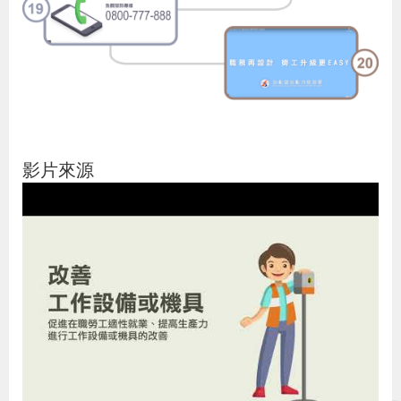
貪
瀆
交
通
位
影片來源
置
圖