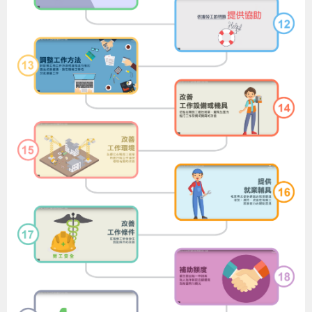
策
政
府
網
站
資
料
開
放
宣
告
檢
舉