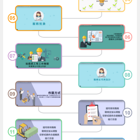
導
信
客
資
g
頁
S
覽
箱
服
訊
l
i
s
h
隱
私
權
及
資
訊
安
全
政