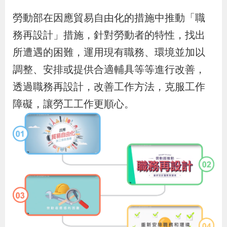
辦
勞動部在因應貿易自由化的措施中推動「職
務再設計」措施，針對勞動者的特性，找出
宣
所遭遇的困難，運用現有職務、環境並加以
導
調整、安排或提供合適輔具等等進行改善，
專
透過職務再設計，改善工作方法，克服工作
區
障礙，讓勞工工作更順心。
相
關
連
結
網
民
文
統
E
回
R
站
意
字
計
n
首
S