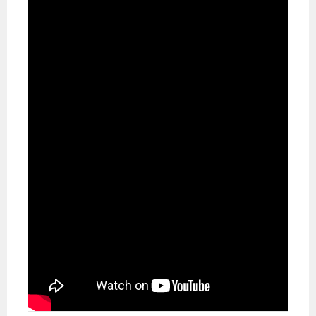
布
為
民
服
務
業
務
專
區
線
上
申