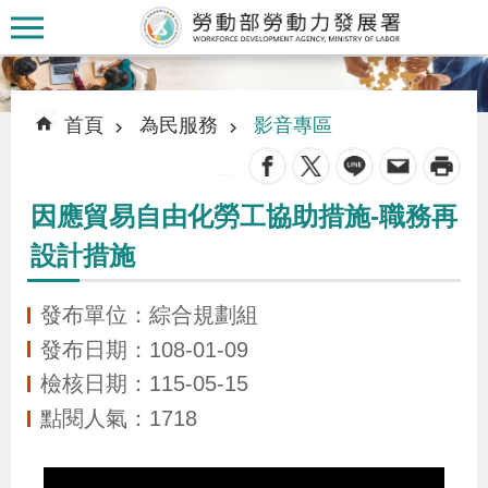
跳到主要內容區塊
:::
:::
首頁
為民服務
影音專區
_
因應貿易自由化勞工協助措施-職務再
認
設計措施
識
本
發布單位：綜合規劃組
署
發布日期：108-01-09
檢核日期：115-05-15
訊
點閱人氣：1718
息
發