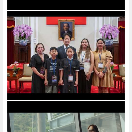
策
政
府
網
站
資
料
開
放
宣
告
檢
舉