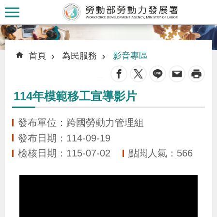
跳到主要內容區塊
:::
:::
首頁
為民服務
影音專區
_
114年模範移工宣導影片
認
識
發布單位：跨國勞動力管理組
本
發布日期：114-09-19
署
檢核日期：115-07-02
點閱人氣：566
訊
息
發