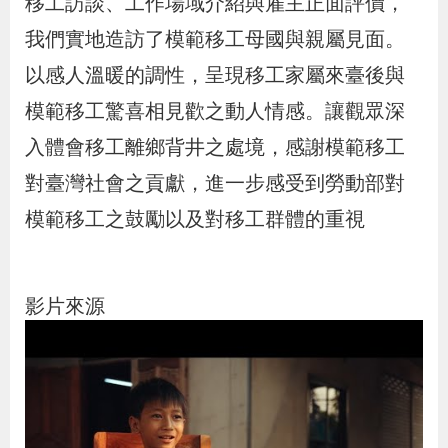
移工訪談、工作場域介紹與雇主正面評價，
辦
我們實地造訪了模範移工母國與親屬見面。
以感人溫暖的調性，呈現移工家屬來臺後與
宣
模範移工驚喜相見歡之動人情感。讓觀眾深
導
專
入體會移工離鄉背井之處境，感謝模範移工
區
對臺灣社會之貢獻，進一步感受到勞動部對
模範移工之鼓勵以及對移工群體的重視
相
關
連
影片來源
結
網
民
文
統
E
回
R
站
意
字
計
n
首
S