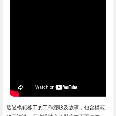
布
為
民
服
務
業
務
專
區
線
上
透過模範移工的工作經驗及故事，包含模範
申