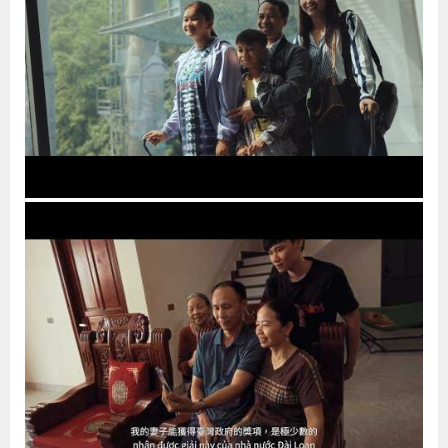
貪
瀆
交
通
位
置
圖