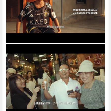
導
信
客
資
g
頁
S
覽
箱
服
訊
l
i
s
h
隱
私
權
及
資
訊
安
全
政