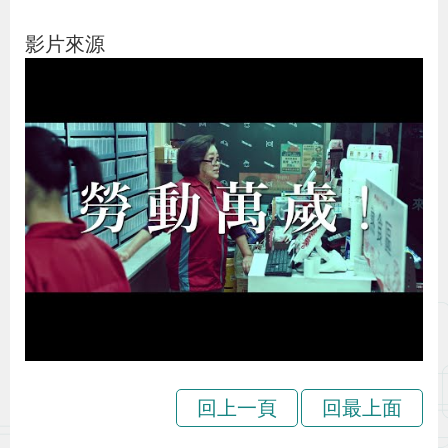
導
信
客
資
g
頁
S
覽
箱
服
訊
l
影片來源
i
s
h
隱
私
權
及
資
訊
安
回上一頁
回最上面
全
政