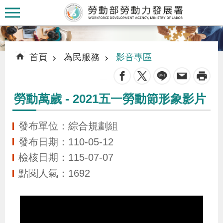
跳到主要內容區塊
:::
:::
首頁
為民服務
影音專區
_
勞動萬歲 - 2021五一勞動節形象影片
認
識
發布單位：綜合規劃組
本
發布日期：110-05-12
署
檢核日期：115-07-07
點閱人氣：1692
訊
息
發