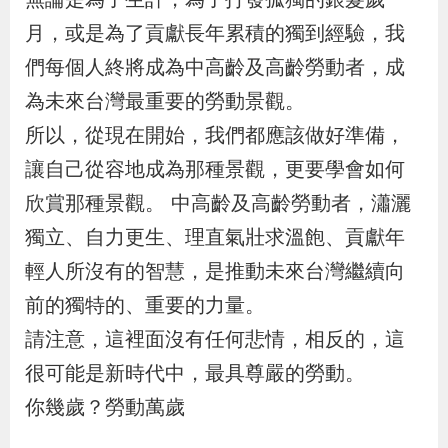
辦
月，或是為了貢獻長年累積的獨到經驗，我
們每個人終將成為中高齡及高齡勞動者，成
宣
為未來台灣最重要的勞動景觀。
導
所以，從現在開始，我們都應該做好準備，
專
讓自己從容地成為那種景觀，更要學會如何
區
欣賞那種景觀。 中高齡及高齡勞動者，瀟灑
相
獨立、自力更生、理直氣壯求溫飽、貢獻年
關
輕人所沒有的智慧，是推動未來台灣繼續向
連
前的獨特的、重要的力量。
結
請注意，這裡面沒有任何悲情，相反的，這
很可能是新時代中，最具尊嚴的勞動。
網
民
文
統
E
回
R
你幾歲？勞動萬歲
站
意
字
計
n
首
S