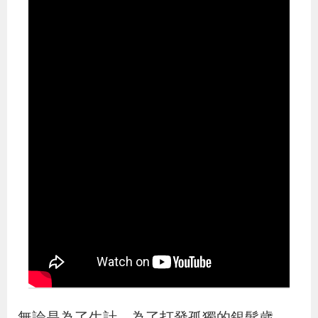
布
為
民
服
務
業
務
專
區
線
上
申
無論是為了生計，為了打發孤獨的銀髮歲