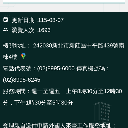
策
:::
更新日期
115-08-07
政
瀏覽人次
1693
府
網
機關地址：
242030新北市新莊區中平路439號南
站
棟4樓
資
料
電話代表號：(02)8995-6000 傳真機號碼：
開
(02)8995-6245
放
服務時間：週一至週五 上午8時30分至12時30
宣
告
分，下午1時30分至5時30分
檢
受理親自送件申請外國人來臺工作服務地址：
舉