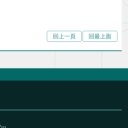
回上一頁
回最上面
..