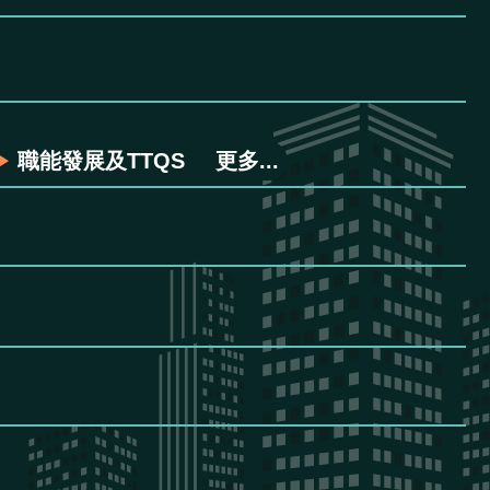
職能發展及TTQS
更多...