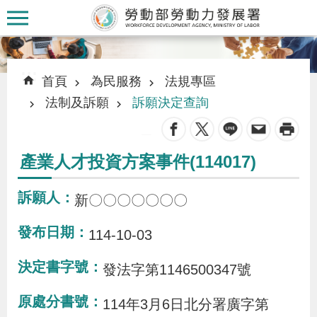
跳到主要內容區塊
:::
:::
首頁
為民服務
法規專區
法制及訴願
訴願決定查詢
_
認
產業人才投資方案事件(114017)
識
本
訴願人
新〇〇〇〇〇〇〇
署
發布日期
114-10-03
訊
決定書字號
發法字第1146500347號
息
原處分書號
發
114年3月6日北分署廣字第