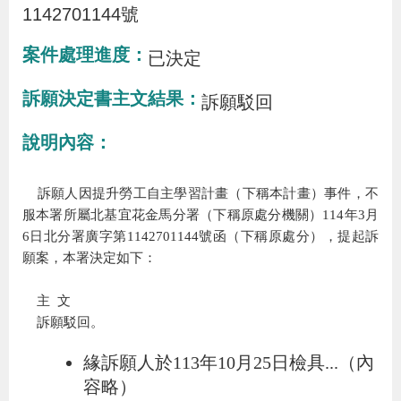
布
1142701144號
案件處理進度
已決定
為
民
訴願決定書主文結果
訴願駁回
服
說明內容
務
訴願人因提升勞工自主學習計畫（下稱本計畫）事件，不
業
服本署所屬北基宜花金馬分署（下稱原處分機關）114年3月
務
6日北分署廣字第1142701144號函（下稱原處分），提起訴
專
願案，本署決定如下：
區
主  文
訴願駁回。
線
緣訴願人於113年10月25日檢具...（內
上
容略）
申