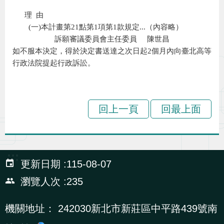
辦
理 由
(一)本計畫第21點第1項第1款規定...（內容略）
訴願審議委員會主任委員 陳世昌
宣
如不服本決定，得於決定書送達之次日起2個月內向臺北高等
導
行政法院提起行政訴訟。
專
區
回上一頁
回最上面
相
關
連
:::
結
更新日期
115-08-07
瀏覽人次
235
網
民
文
統
E
回
R
機關地址：
242030新北市新莊區中平路439號南
站
意
字
計
n
首
S