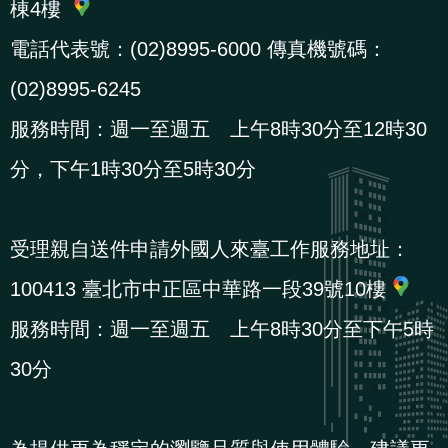
棟4樓
導
信
客
資
g
頁
S
覽
箱
服
訊
l
電話代表號：(02)8995-6000 傳真機號碼：
i
(02)8995-6245
s
服務時間：週一至週五 上午8時30分至12時30
h
分，下午1時30分至5時30分
隱
私
受理親自送件申請外國人來臺工作服務地址：
權
100413 臺北市中正區中華路一段39號10樓
及
資
服務時間：週一至週五 上午8時30分至下午5時
訊
30分
安
全
政