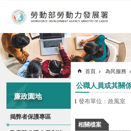
:::
跳到主要內容區塊
:::
首頁
為民服務
:::
公職人員或其關
廉政園地
發布單位：政風室
揭弊者保護專區
相關檔案