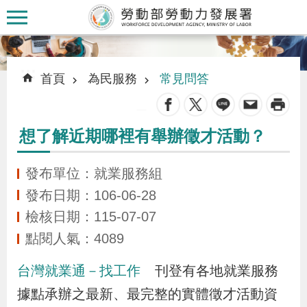
跳到主要內容區塊
:::
:::
首頁
為民服務
常見問答
_
想了解近期哪裡有舉辦徵才活動？
認
識
發布單位：就業服務組
本
發布日期：106-06-28
署
檢核日期：115-07-07
點閱人氣：4089
訊
台灣就業通－找工作
刊登有各地就業服務
息
發
據點承辦之最新、最完整的實體徵才活動資