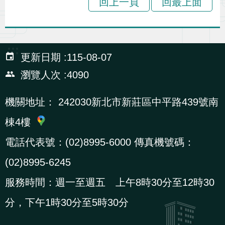
回上一頁
回最上面
辦
宣
:::
導
更新日期
115-08-07
專
瀏覽人次
4090
區
機關地址：
242030新北市新莊區中平路439號南
相
棟4樓
關
電話代表號：(02)8995-6000 傳真機號碼：
連
(02)8995-6245
結
服務時間：週一至週五 上午8時30分至12時30
網
民
文
統
E
回
R
分，下午1時30分至5時30分
站
意
字
計
n
首
S