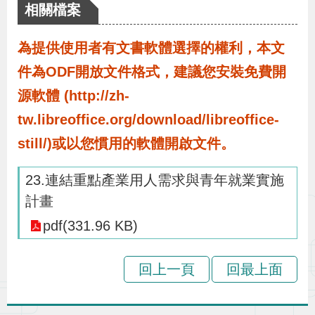
布
相關檔案
為提供使用者有文書軟體選擇的權利，本文
為
民
件為ODF開放文件格式，建議您安裝免費開
服
源軟體 (http://zh-
務
tw.libreoffice.org/download/libreoffice-
still/)或以您慣用的軟體開啟文件。
業
務
23.連結重點產業用人需求與青年就業實施
專
計畫
區
pdf(331.96 KB)
線
回上一頁
回最上面
上
申