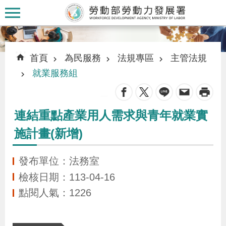
跳到主要內容區塊
:::
:::
首頁
為民服務
法規專區
主管法規
就業服務組
_
認
連結重點產業用人需求與青年就業實
識
施計畫(新增)
本
署
發布單位：法務室
檢核日期：113-04-16
訊
點閱人氣：1226
息
發