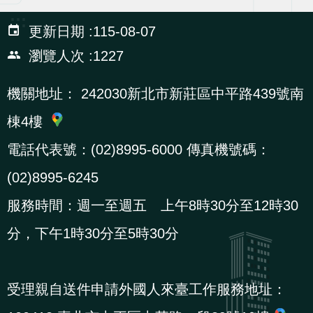
辦
:::
更新日期
115-08-07
瀏覽人次
1227
宣
導
機關地址：
242030新北市新莊區中平路439號南
專
區
棟4樓
電話代表號：(02)8995-6000 傳真機號碼：
相
(02)8995-6245
關
服務時間：週一至週五 上午8時30分至12時30
連
結
分，下午1時30分至5時30分
網
民
文
統
E
回
R
受理親自送件申請外國人來臺工作服務地址：
站
意
字
計
n
首
S