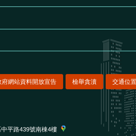
政府網站資料開放宣告
檢舉貪瀆
交通位
區中平路439號南棟4樓