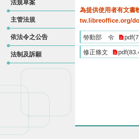
法規草案
為提供使用者有文書軟體
主管法規
tw.libreoffice.o
依法令之公告
勞動部 令
pdf(
修正條文
pdf(83.
法制及訴願