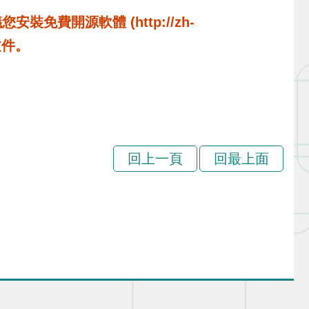
費開源軟體 (http://zh-
啟文件。
回上一頁
回最上面