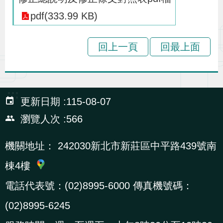
辦
pdf(333.99 KB)
宣
回上一頁
回最上面
導
專
區
:::
更新日期
115-08-07
相
瀏覽人次
566
關
機關地址：
242030新北市新莊區中平路439號南
連
結
棟4樓
電話代表號：(02)8995-6000 傳真機號碼：
網
民
文
統
E
回
R
(02)8995-6245
站
意
字
計
n
首
S