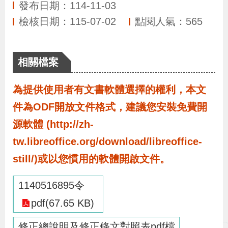
布
發布日期：114-11-03
檢核日期：115-07-02
點閱人氣：565
為
民
相關檔案
服
務
為提供使用者有文書軟體選擇的權利，本文
件為ODF開放文件格式，建議您安裝免費開
業
源軟體 (http://zh-
務
tw.libreoffice.org/download/libreoffice-
專
still/)或以您慣用的軟體開啟文件。
區
1140516895令
線
pdf(67.65 KB)
上
申
修正總說明及修正條文對照表pdf檔