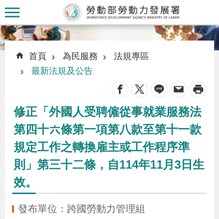
跳到主要內容區塊
:::
:::
首頁
為民服務
法規專區
最新法規及公告
_
認
修正「外國人受聘僱從事就業服務法
識
第四十六條第一項第八款至第十一款
本
規定工作之轉換雇主或工作程序準
署
則」第三十二條，自114年11月3日生
訊
效。
息
發
發布單位：跨國勞動力管理組