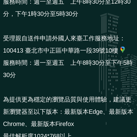
服務時間：週一至週五 上午8時30分至12時30
導
信
客
資
g
頁
S
覽
箱
服
訊
l
分，下午1時30分至5時30分
i
s
受理親自送件申請外國人來臺工作服務地址：
h
100413 臺北市中正區中華路一段39號10樓
服務時間：週一至週五 上午8時30分至下午5時
隱
私
30分
權
及
為提供更為穩定的瀏覽品質與使用體驗，建議更
資
訊
新瀏覽器至以下版本：最新版本Edge、最新版本
安
Chrome、最新版本Firefox
全
最佳解析度1024*768以上
政