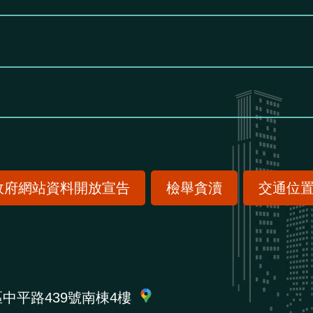
政府網站資料開放宣告
檢舉貪瀆
交通位
區中平路439號南棟4樓