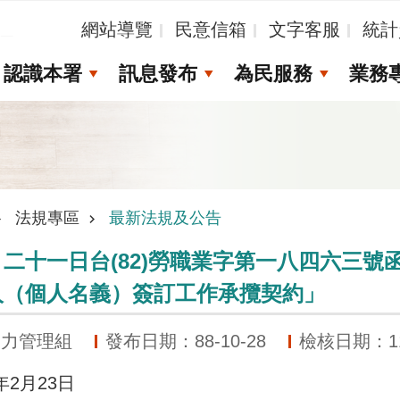
_
網站導覽
民意信箱
文字客服
統計
認識本署
訊息發布
為民服務
業務
法規專區
最新法規及公告
二十一日台(82)勞職業字第一八四六三
人（個人名義）簽訂工作承攬契約」
動力管理組
發布日期：88-10-28
檢核日期：115
2月23日