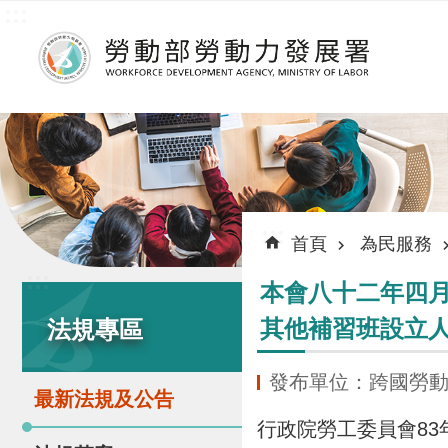
:::
跳到主要內容區塊
:::
首頁
為民服務
:::
本會八十二年四月
其他補習班設立
法規專區
發布單位：跨國勞
最新法規及公告
行政院勞工委員會83年