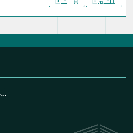
回上一頁
回最上面
..