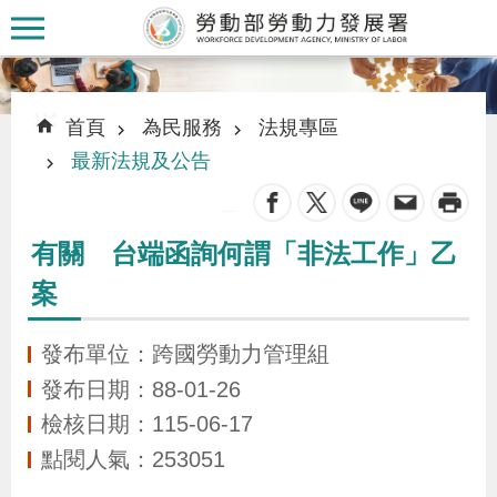
跳到主要內容區塊
:::
:::
首頁
為民服務
法規專區
最新法規及公告
_
認
有關 台端函詢何謂「非法工作」乙
識
案
本
署
發布單位：跨國勞動力管理組
發布日期：88-01-26
訊
檢核日期：115-06-17
息
點閱人氣：253051
發