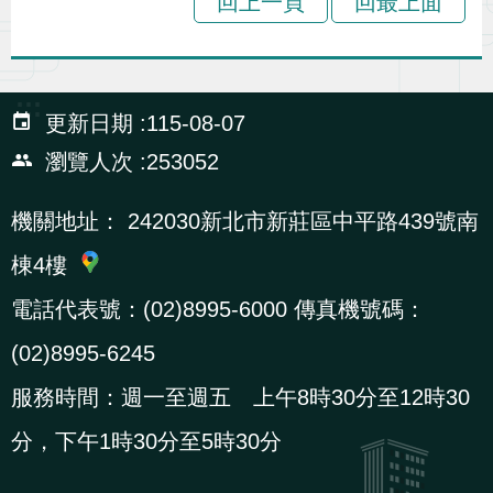
回上一頁
回最上面
辦
宣
:::
更新日期
115-08-07
導
專
瀏覽人次
253052
區
機關地址：
242030新北市新莊區中平路439號南
相
棟4樓
關
電話代表號：(02)8995-6000 傳真機號碼：
連
(02)8995-6245
結
服務時間：週一至週五 上午8時30分至12時30
分，下午1時30分至5時30分
網
民
文
統
E
回
R
站
意
字
計
n
首
S