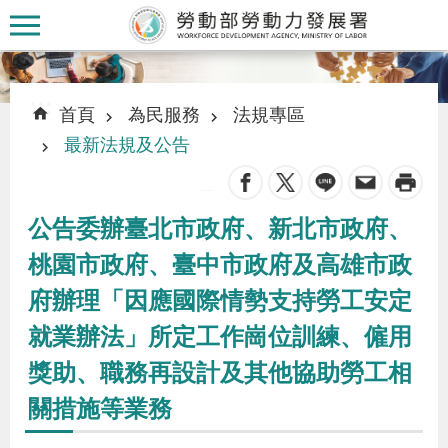
跳到主要內容區塊
:::
:::
首頁
為民服務
法規專區
最新法規及公告
_
認
公告委辦臺北市政府、新北市政府、
識
桃園市政府、臺中市政府及高雄市政
本
府辦理「因應國際情勢支持勞工安定
署
就業辦法」所定工作崗位訓練、僱用
訊
獎助、職務再設計及其他協助勞工相
息
關措施等業務
發