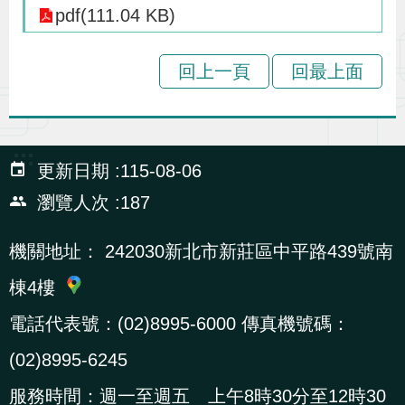
pdf(111.04 KB)
辦
回上一頁
回最上面
宣
導
專
:::
區
更新日期
115-08-06
瀏覽人次
187
相
關
機關地址：
242030新北市新莊區中平路439號南
連
棟4樓
結
電話代表號：(02)8995-6000 傳真機號碼：
(02)8995-6245
網
民
文
統
E
回
R
站
意
字
計
n
首
S
服務時間：週一至週五 上午8時30分至12時30