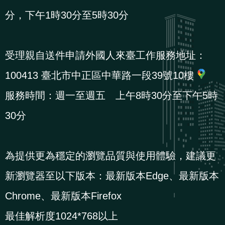
導
信
客
資
g
頁
S
分，下午1時30分至5時30分
覽
箱
服
訊
l
i
s
受理親自送件申請外國人來臺工作服務地址：
h
100413 臺北市中正區中華路一段39號10樓
服務時間：週一至週五 上午8時30分至下午5時
隱
30分
私
權
及
為提供更為穩定的瀏覽品質與使用體驗，建議更
資
新瀏覽器至以下版本：最新版本Edge、最新版本
訊
安
Chrome、最新版本Firefox
全
最佳解析度1024*768以上
政