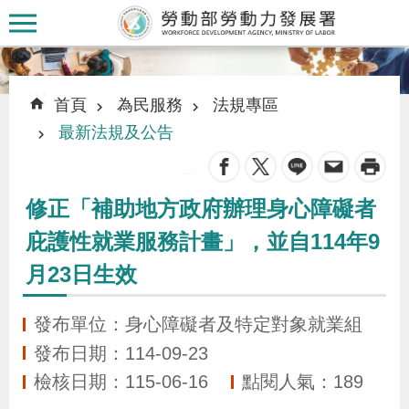
跳到主要內容區塊
:::
:::
首頁
為民服務
法規專區
最新法規及公告
_
認
修正「補助地方政府辦理身心障礙者
識
庇護性就業服務計畫」，並自114年9
本
月23日生效
署
發布單位：身心障礙者及特定對象就業組
訊
發布日期：114-09-23
息
檢核日期：115-06-16
點閱人氣：189
發