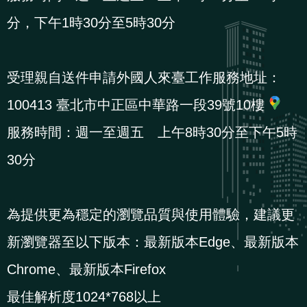
導
信
客
資
g
頁
S
分，下午1時30分至5時30分
覽
箱
服
訊
l
i
s
受理親自送件申請外國人來臺工作服務地址：
h
100413 臺北市中正區中華路一段39號10樓
服務時間：週一至週五 上午8時30分至下午5時
隱
30分
私
權
及
為提供更為穩定的瀏覽品質與使用體驗，建議更
資
新瀏覽器至以下版本：最新版本Edge、最新版本
訊
安
Chrome、最新版本Firefox
全
最佳解析度1024*768以上
政