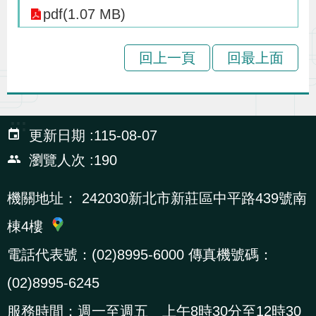
辦
pdf(1.07 MB)
回上一頁
回最上面
宣
導
專
區
:::
更新日期
115-08-07
瀏覽人次
190
相
關
機關地址：
242030新北市新莊區中平路439號南
連
棟4樓
結
電話代表號：(02)8995-6000 傳真機號碼：
(02)8995-6245
網
民
文
統
E
回
R
站
意
字
計
n
首
S
服務時間：週一至週五 上午8時30分至12時30