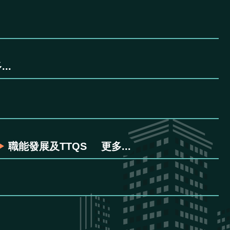
..
職能發展及TTQS
更多...