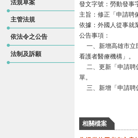
法規草案
發文字號：
勞動發事字第
主旨：
修正「申請聘
主管法規
依據：
外國人從事就
公告事項：
依法令之公告
一、
新增高雄市立
法制及訴願
看護者醫療機構」。
二、
更新「申請聘
單。
三、
新增「申請聘
相關檔案