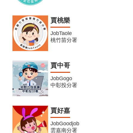
賈桃樂
JobTaole
桃竹苗分署
賈中哥
JobGogo
中彰投分署
賈好嘉
JobGoodjob
雲嘉南分署