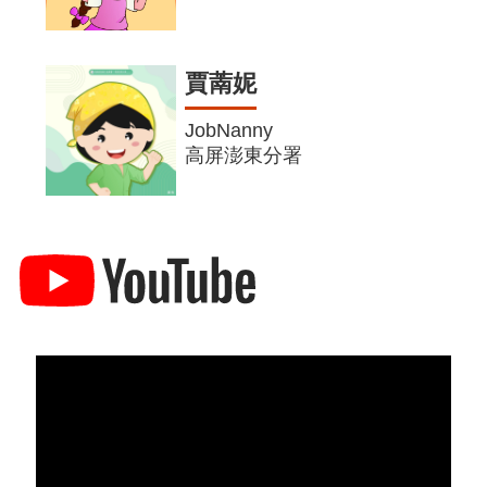
賈萳妮
JobNanny
高屏澎東分署