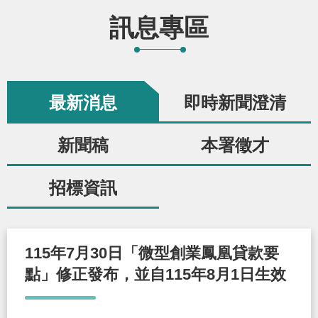
辦
訊息專區
宣
導
最新消息
即時新聞澄清
專
區
新聞稿
本署徵才
相
招標資訊
關
連
結
115年7月30日「微型創業鳳凰貸款要
點」修正發布，並自115年8月1日生效
網
民
文
統
E
回
R
站
意
字
計
n
首
S