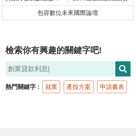
布
包容數位未來國際論壇
為
民
服
檢索你有興趣的關鍵字吧!
務
業
務
專
熱門關鍵字
就業
產投方案
申請書表
區
線
上
申