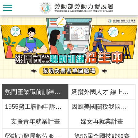
跳到主要內容區塊
:::
:::
認
識
本
熱門產業職前訓練招生中
延攬外國人才 線上一網搞定！
署
1955勞工諮詢申訴專線
因應美國關稅我國出口供應鏈支持方案
訊
支援青年就業計畫
婦女再就業計畫
息
發
勞動力發展數位服務平台
第56屆全國技能競賽