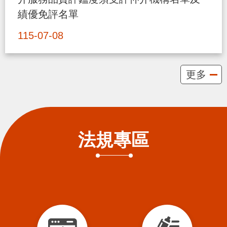
貪
績優免評名單
瀆
115-07-08
交
通
更多
位
置
圖
法規專區