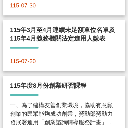
導
信
客
資
g
頁
S
115-07-30
覽
箱
服
訊
l
i
115年3月至4月連續未足額單位名單及
s
115年4月義務機關法定進用人數表
h
隱
115-07-20
私
權
及
115年度8月份創業研習課程
資
訊
一、為了建構友善創業環境，協助有意願
安
創業的民眾能夠成功創業，勞動部勞動力
全
發展署運用「創業諮詢輔導服務計畫」，
政