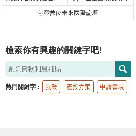
布
包容數位未來國際論壇
為
民
服
檢索你有興趣的關鍵字吧!
務
業
務
專
熱門關鍵字
就業
產投方案
申請書表
區
線
上
申