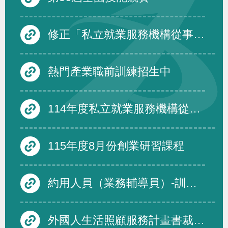
修正「私立就業服務機構從事跨國人力仲介服務品質評鑑要點」第四點、第五點、第六點及第三點附表一至附表三，除第三點附表一至附表三自中華民國一百十六年一月一日生效外，自即日生效。
熱門產業職前訓練招生中
114年度私立就業服務機構從事跨國人力仲介服務品質評鑑度須受評仲介機構名單及績優免評名單
115年度8月份創業研習課程
約用人員（業務輔導員）-訓練發展組
外國人生活照顧服務計畫書裁量基準修正規定，並自即日生效