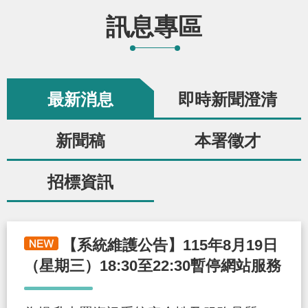
辦
訊息專區
宣
導
最新消息
即時新聞澄清
專
區
新聞稿
本署徵才
相
招標資訊
關
連
結
【系統維護公告】115年8月19日
（星期三）18:30至22:30暫停網站服務
網
民
文
統
E
回
R
站
意
字
計
n
首
S