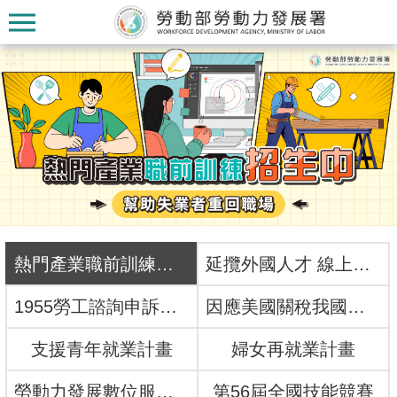
跳到主要內容區塊
:::
:::
認
識
本
熱門產業職前訓練招生中
延攬外國人才 線上一網搞定！
署
1955勞工諮詢申訴專線
因應美國關稅我國出口供應鏈支持方案
訊
支援青年就業計畫
婦女再就業計畫
息
發
勞動力發展數位服務平台
第56屆全國技能競賽