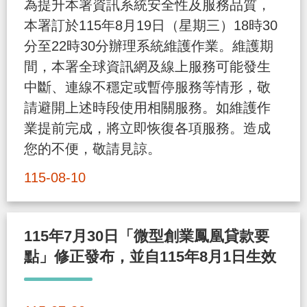
為提升本署資訊系統安全性及服務品質，
導
信
客
資
g
頁
S
本署訂於115年8月19日（星期三）18時30
覽
箱
服
訊
l
分至22時30分辦理系統維護作業。維護期
i
間，本署全球資訊網及線上服務可能發生
s
中斷、連線不穩定或暫停服務等情形，敬
h
請避開上述時段使用相關服務。如維護作
業提前完成，將立即恢復各項服務。造成
隱
您的不便，敬請見諒。
私
115-08-10
權
及
資
115年7月30日「微型創業鳳凰貸款要
訊
點」修正發布，並自115年8月1日生效
安
全
政