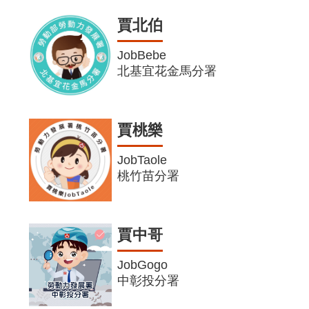
賈北伯
JobBebe
北基宜花金馬分署
賈桃樂
JobTaole
桃竹苗分署
賈中哥
JobGogo
中彰投分署