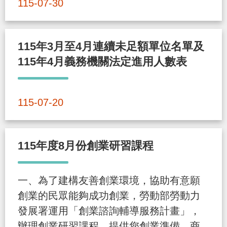
115-07-30
策
政
115年3月至4月連續未足額單位名單及
府
115年4月義務機關法定進用人數表
網
站
115-07-20
資
料
開
115年度8月份創業研習課程
放
宣
一、為了建構友善創業環境，協助有意願
告
創業的民眾能夠成功創業，勞動部勞動力
檢
發展署運用「創業諮詢輔導服務計畫」，
舉
辦理創業研習課程，提供您創業準備、商