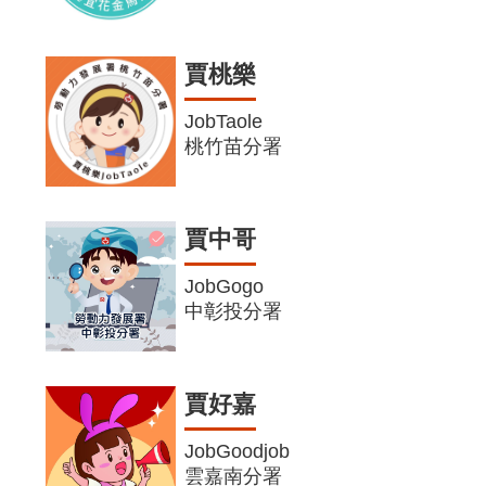
賈桃樂
JobTaole
桃竹苗分署
賈中哥
JobGogo
中彰投分署
賈好嘉
JobGoodjob
雲嘉南分署