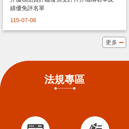
貪
績優免評名單
瀆
115-07-08
交
通
更多
位
置
圖
法規專區