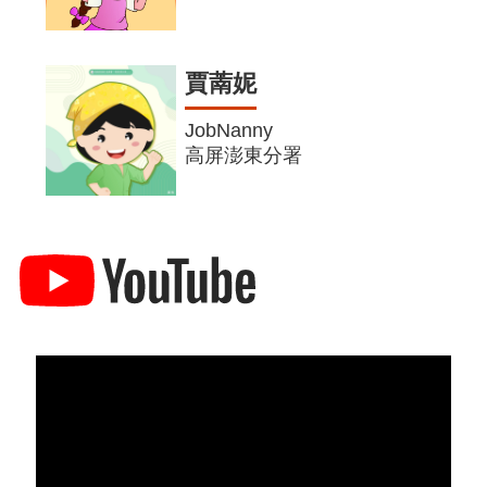
賈萳妮
JobNanny
高屏澎東分署