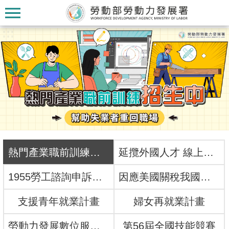
跳到主要內容區塊
:::
:::
認
識
本
熱門產業職前訓練招生中
延攬外國人才 線上一網搞定！
署
1955勞工諮詢申訴專線
因應美國關稅我國出口供應鏈支持方案
訊
支援青年就業計畫
婦女再就業計畫
息
發
勞動力發展數位服務平台
第56屆全國技能競賽