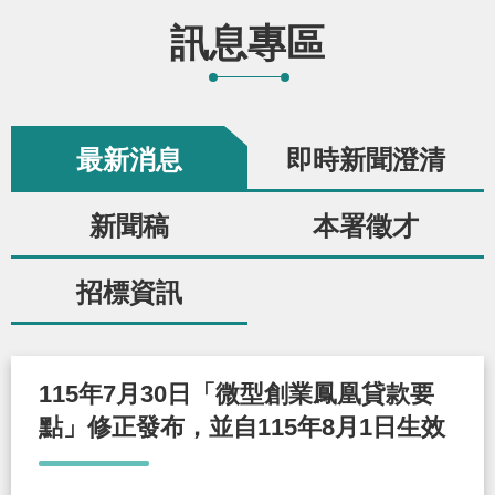
辦
訊息專區
宣
導
最新消息
即時新聞澄清
專
區
新聞稿
本署徵才
相
招標資訊
關
連
結
115年7月30日「微型創業鳳凰貸款要
點」修正發布，並自115年8月1日生效
網
民
文
統
E
回
R
站
意
字
計
n
首
S