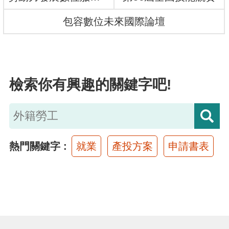
布
包容數位未來國際論壇
為
民
服
檢索你有興趣的關鍵字吧!
務
業
務
專
熱門關鍵字
就業
產投方案
申請書表
區
線
上
申