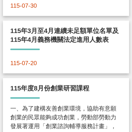
導
信
客
資
g
頁
S
115-07-30
覽
箱
服
訊
l
i
115年3月至4月連續未足額單位名單及
s
115年4月義務機關法定進用人數表
h
隱
115-07-20
私
權
及
115年度8月份創業研習課程
資
訊
一、為了建構友善創業環境，協助有意願
安
創業的民眾能夠成功創業，勞動部勞動力
全
發展署運用「創業諮詢輔導服務計畫」，
政