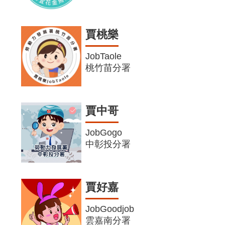
賈桃樂
JobTaole
桃竹苗分署
賈中哥
JobGogo
中彰投分署
賈好嘉
JobGoodjob
雲嘉南分署