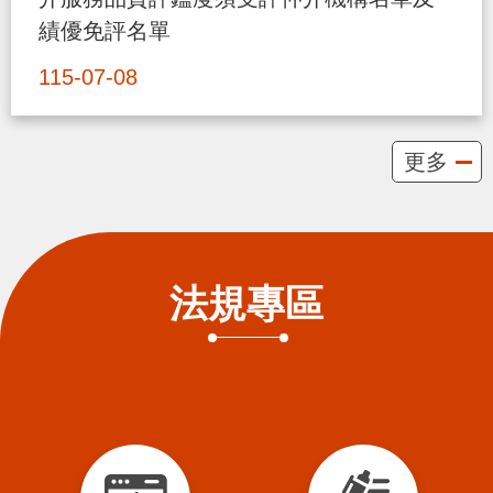
貪
績優免評名單
瀆
115-07-08
交
通
更多
位
置
圖
法規專區