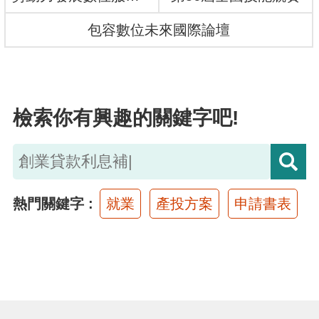
布
包容數位未來國際論壇
為
民
服
檢索你有興趣的關鍵字吧!
務
業
務
專
熱門關鍵字
就業
產投方案
申請書表
區
線
上
申