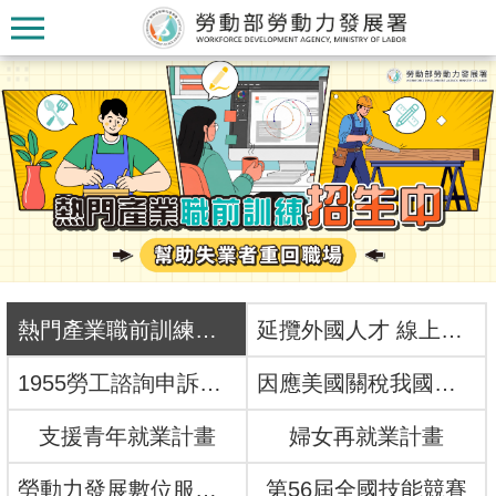
跳到主要內容區塊
:::
:::
認
識
本
熱門產業職前訓練招生中
延攬外國人才 線上一網搞定！
署
1955勞工諮詢申訴專線
因應美國關稅我國出口供應鏈支持方案
訊
支援青年就業計畫
婦女再就業計畫
息
發
勞動力發展數位服務平台
第56屆全國技能競賽