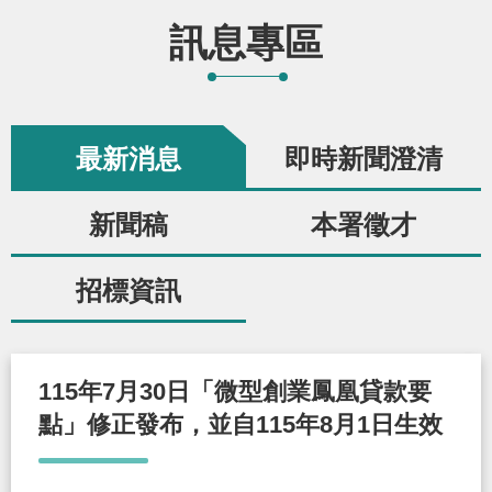
辦
訊息專區
宣
導
最新消息
即時新聞澄清
專
區
新聞稿
本署徵才
相
招標資訊
關
連
結
115年7月30日「微型創業鳳凰貸款要
點」修正發布，並自115年8月1日生效
網
民
文
統
E
回
R
站
意
字
計
n
首
S