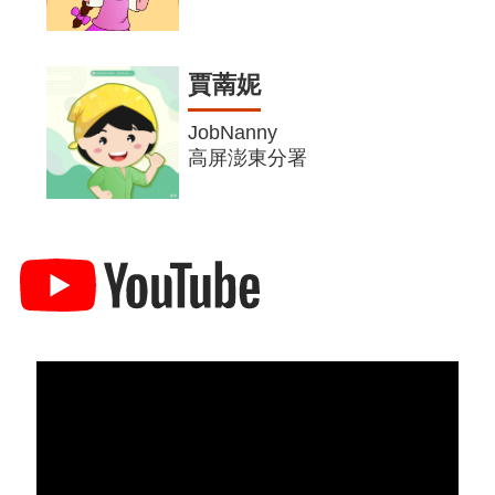
賈萳妮
JobNanny
高屏澎東分署