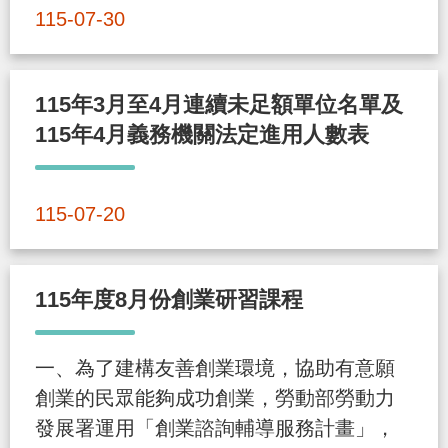
導
信
客
資
g
頁
S
115-07-30
覽
箱
服
訊
l
i
115年3月至4月連續未足額單位名單及
s
115年4月義務機關法定進用人數表
h
隱
115-07-20
私
權
及
115年度8月份創業研習課程
資
訊
一、為了建構友善創業環境，協助有意願
安
創業的民眾能夠成功創業，勞動部勞動力
全
發展署運用「創業諮詢輔導服務計畫」，
政