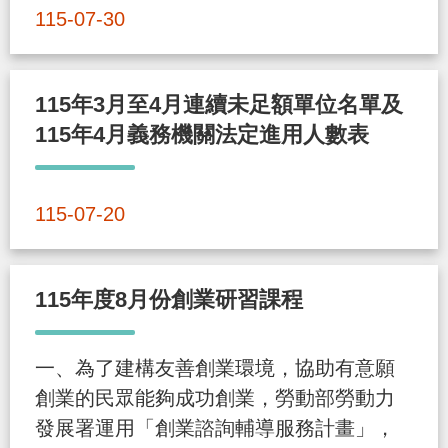
導
信
客
資
g
頁
S
115-07-30
覽
箱
服
訊
l
i
115年3月至4月連續未足額單位名單及
s
115年4月義務機關法定進用人數表
h
隱
115-07-20
私
權
及
115年度8月份創業研習課程
資
訊
一、為了建構友善創業環境，協助有意願
安
創業的民眾能夠成功創業，勞動部勞動力
全
發展署運用「創業諮詢輔導服務計畫」，
政