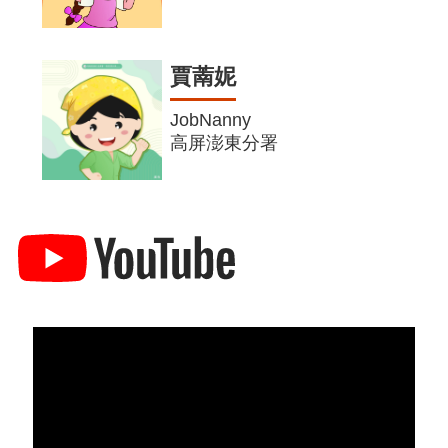
賈萳妮
JobNanny
高屏澎東分署