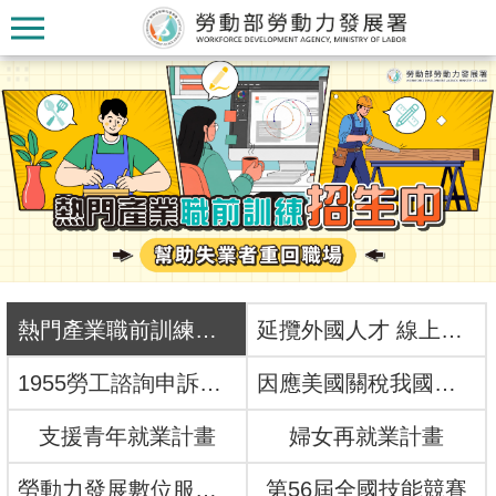
跳到主要內容區塊
:::
:::
認
識
本
熱門產業職前訓練招生中
延攬外國人才 線上一網搞定！
署
1955勞工諮詢申訴專線
因應美國關稅我國出口供應鏈支持方案
訊
支援青年就業計畫
婦女再就業計畫
息
發
勞動力發展數位服務平台
第56屆全國技能競賽