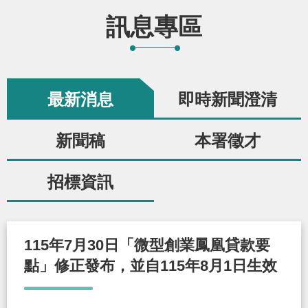
辦
訊息專區
宣
導
最新消息
即時新聞澄清
專
區
新聞稿
本署徵才
相
招標資訊
關
連
結
115年7月30日「微型創業鳳凰貸款要
點」修正發布，並自115年8月1日生效
網
民
文
統
E
回
R
站
意
字
計
n
首
S