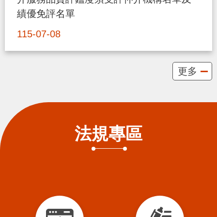
貪
績優免評名單
瀆
115-07-08
交
通
更多
位
置
圖
法規專區