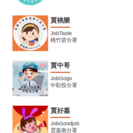
賈桃樂
JobTaole
桃竹苗分署
賈中哥
JobGogo
中彰投分署
賈好嘉
JobGoodjob
雲嘉南分署