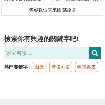
布
包容數位未來國際論壇
為
民
服
檢索你有興趣的關鍵字吧!
務
業
務
專
熱門關鍵字
就業
產投方案
申請書表
區
線
上
申