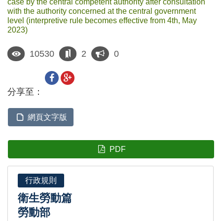
case by the central competent authority after consultation
with the authority concerned at the central government
level (interpretive rule becomes effective from 4th, May
2023)
10530
2
0
分享至：
網頁文字版
PDF
行政規則
衛生勞動篇
勞動部