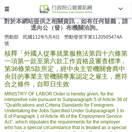
Toggle
Toggle
navigation
naviga
對於本網站提供之相關資訊，如有任何疑義，請
逕向公（發）布機關洽詢。
勞動部
民國112年5月4日
勞動發管字第1120505474A
號
核釋「外國人從事就業服務法第四十六條第
一項第一款至第六款工作資格及審查標準」
第36條第5款所定，經中央主管機關會商中
央目的事業主管機關專案認定之雇主，應符
合之條件，自即日生效
MINISTRY OF LABOR Order is hereby given, for the
interpretive rule pursuant to Subparagraph 5 of Article 36 of
"Qualifications and Criteria Standards for Foreigners
Undertaking the Jobs Specified Under Subparagraph 1 to
6 of Paragraph 1 of Article 46 of the Employment Service
Act", which stipulates the requirements for the employer
who has a special circumstance that is treated as a special