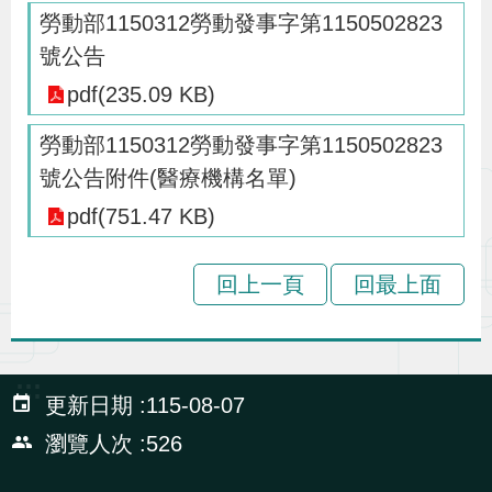
勞動部1150312勞動發事字第1150502823
策
號公告
pdf(235.09 KB)
政
府
勞動部1150312勞動發事字第1150502823
網
號公告附件(醫療機構名單)
站
pdf(751.47 KB)
資
料
回上一頁
回最上面
開
放
宣
:::
告
更新日期
115-08-07
瀏覽人次
526
檢
舉