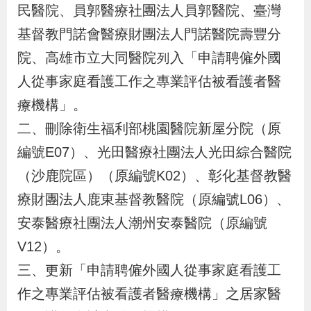
民醫院、員郭醫療社團法人員郭醫院、臺灣
辦
基督教門諾會醫療財團法人門諾醫院壽豐分
宣
院、高雄市立大同醫院列入「申請聘僱外國
導
人從事家庭看護工作之專業評估被看護者醫
專
療機構」。
區
二、
刪除衛生福利部桃園醫院新屋分院（原
編號E07）、光田醫療社團法人光田綜合醫院
相
（沙鹿院區）（原編號K02）、彰化基督教醫
關
療財團法人鹿東基督教醫院（原編號L06）、
連
安泰醫療社團法人潮州安泰醫院（原編號
結
V12）。
三、
更新「申請聘僱外國人從事家庭看護工
網
民
文
統
E
回
R
作之專業評估被看護者醫療機構」之居家醫
站
意
字
計
n
首
S