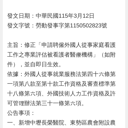
布
發文日期：中華民國
115年3月12日
為
發文字號：
勞動發事字第
1150502823號
民
服
主旨：
修正「申請聘僱外國人從事家庭看護
務
工作之專業評估被看護者醫療機構」（如附
業
件），並自即日生效。
務
依據：
外國人從事就業服務法第四十六條第
專
一項第八款至第十款工作資格及審查標準第
區
十八條第六項、外國技術人力工作資格及許
可管理辦法第三十一條第六項。
線
公告事項：
上
一、
新增中壢長榮醫院、東勢區農會附設農
申