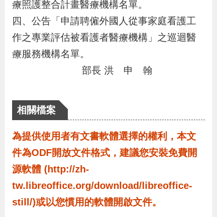
療照護整合計畫醫療機構名單。
導
信
客
資
g
頁
S
四、
公告「申請聘僱外國人從事家庭看護工
覽
箱
服
訊
l
i
作之專業評估被看護者醫療機構」之巡迴醫
s
療服務機構名單。
h
部長 洪 申 翰
隱
相關檔案
私
權
為提供使用者有文書軟體選擇的權利，本文
及
件為ODF開放文件格式，建議您安裝免費開
資
源軟體 (http://zh-
訊
tw.libreoffice.org/download/libreoffice-
安
全
still/)或以您慣用的軟體開啟文件。
政