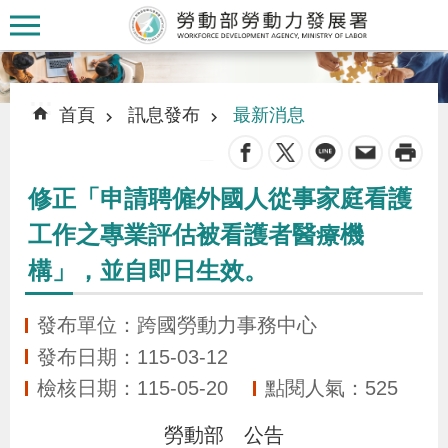
跳到主要內容區塊
:::
:::
首頁
訊息發布
最新消息
_
修正「申請聘僱外國人從事家庭看護
認
工作之專業評估被看護者醫療機
識
構」，並自即日生效。
本
署
發布單位：跨國勞動力事務中心
發布日期：115-03-12
訊
檢核日期：115-05-20
點閱人氣：525
息
發
勞動部
公告