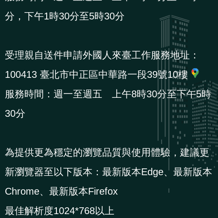
導
信
客
資
g
頁
S
分，下午1時30分至5時30分
覽
箱
服
訊
l
i
s
受理親自送件申請外國人來臺工作服務地址：
h
100413 臺北市中正區中華路一段39號10樓
服務時間：週一至週五 上午8時30分至下午5時
隱
30分
私
權
及
為提供更為穩定的瀏覽品質與使用體驗，建議更
資
新瀏覽器至以下版本：最新版本Edge、最新版本
訊
安
Chrome、最新版本Firefox
全
最佳解析度1024*768以上
政