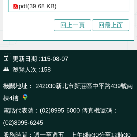
辦
pdf(39.68 KB)
回上一頁
回最上面
宣
導
專
區
:::
更新日期
115-08-07
瀏覽人次
158
相
關
機關地址：
242030新北市新莊區中平路439號南
連
棟4樓
結
電話代表號：(02)8995-6000 傳真機號碼：
(02)8995-6245
網
民
文
統
E
回
R
站
意
字
計
n
首
S
服務時間：週一至週五 上午8時30分至12時30