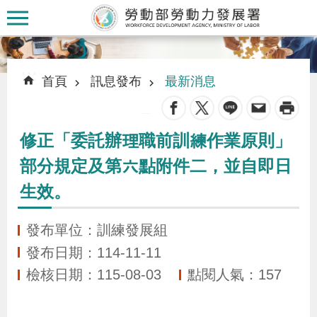
跳到主要內容區塊
:::
:::
首頁
訊息發布
最新消息
_
修正「委託辦理職前訓練作業原則」
認
部分規定及第六點附件二，並自即日
識
生效。
本
署
發布單位：訓練發展組
發布日期：114-11-11
訊
檢核日期：115-08-03
點閱人氣：157
息
發