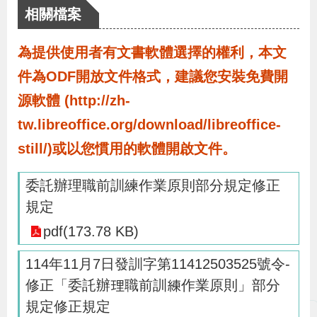
布
相關檔案
為
為提供使用者有文書軟體選擇的權利，本文
民
件為ODF開放文件格式，建議您安裝免費開
服
源軟體 (http://zh-
務
tw.libreoffice.org/download/libreoffice-
still/)或以您慣用的軟體開啟文件。
業
務
委託辦理職前訓練作業原則部分規定修正
專
規定
區
pdf(173.78 KB)
114年11月7日發訓字第11412503525號令-
線
修正「委託辦理職前訓練作業原則」部分
上
規定修正規定
申