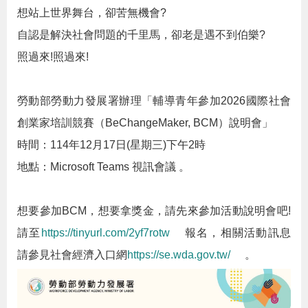
布
想站上世界舞台，卻苦無機會
?
自認是解決社會問題的千里馬，卻老是遇不到伯樂
?
為
照過來
!
照過來
!
民
服
勞動部勞動力發展署辦理「輔導青年參加
2026
國際社會
務
創業家培訓競賽（
BeChangeMaker, BCM
）說明會」
時間：
114
年
12
月
17
日
(
星期三
)
下午
2
時
業
地點：
Microsoft Teams
視訊會議 。
務
專
想要參加
BCM
，想要拿獎金，請先來參加活動說明會吧
!
區
請至
https://tinyurl.com/2yf7rotw
報名，相關活動訊息
請參見社會經濟入口網
https://se.wda.gov.tw/
。
線
上
申