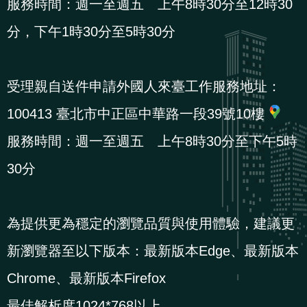
服務時間：週一至週五 上午8時30分至12時30
策
分，下午1時30分至5時30分
政
府
受理親自送件申請外國人來臺工作服務地址：
網
100413 臺北市中正區中華路一段39號10樓
站
服務時間：週一至週五 上午8時30分至下午5時
資
料
30分
開
放
為提供更為穩定的瀏覽品質與使用體驗，建議更
宣
告
新瀏覽器至以下版本：最新版本Edge、最新版本
Chrome、最新版本Firefox
檢
舉
最佳解析度1024*768以上