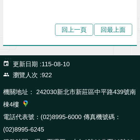
導
信
客
資
g
頁
S
覽
箱
服
訊
l
i
回上一頁
回最上面
s
h
:::
更新日期
115-08-10
隱
私
瀏覽人次
922
權
機關地址：
242030新北市新莊區中平路439號南
及
資
棟4樓
訊
電話代表號：(02)8995-6000 傳真機號碼：
安
(02)8995-6245
全
政