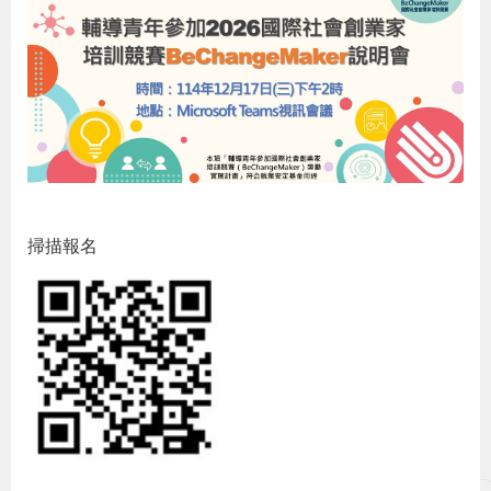
辦
宣
導
專
區
掃描報名
相
關
連
結
網
民
文
統
E
回
R
站
意
字
計
n
首
S