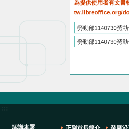
為提供使用者有文書軟體
tw.libreoffice.o
勞動部1140730勞動
勞動部1140730勞
:::
認識本署
正副首長簡介
發展沿