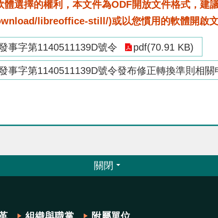
選擇的權利，本文件為ODF開放文件格式，建議您安裝免
rg/download/libreoffice-still/)或以您慣用的軟體開
發事字第1140511139D號令
pdf(70.91 KB)
動發事字第1140511139D號令發布修正轉換準則相
關閉
革
組織與職掌
附屬單位