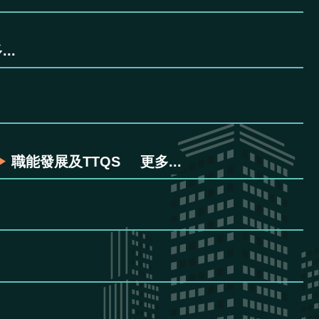
..
職能發展及TTQS
更多...