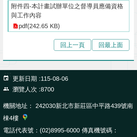
導
信
客
資
g
頁
S
附件四-本計畫試辦單位之督導員應備資格
覽
箱
服
訊
l
與工作內容
i
pdf(242.65 KB)
s
h
回上一頁
回最上面
隱
私
:::
更新日期
115-08-06
權
瀏覽人次
8700
及
資
機關地址：
242030新北市新莊區中平路439號南
訊
棟4樓
安
全
電話代表號：(02)8995-6000 傳真機號碼：
政