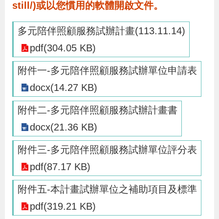
still/)或以您慣用的軟體開啟文件。
辦
多元陪伴照顧服務試辦計畫(113.11.14)
宣
pdf(304.05 KB)
導
專
附件一-多元陪伴照顧服務試辦單位申請表
區
docx(14.27 KB)
附件二-多元陪伴照顧服務試辦計畫書
相
docx(21.36 KB)
關
連
附件三-多元陪伴照顧服務試辦單位評分表
結
pdf(87.17 KB)
附件五-本計畫試辦單位之補助項目及標準
網
民
文
統
E
回
R
pdf(319.21 KB)
站
意
字
計
n
首
S