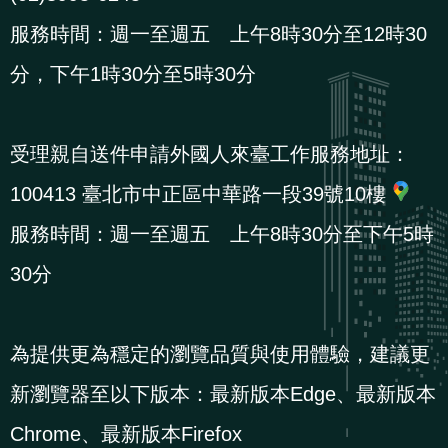
導
信
客
資
g
頁
S
服務時間：週一至週五 上午8時30分至12時30
覽
箱
服
訊
l
i
分，下午1時30分至5時30分
s
h
受理親自送件申請外國人來臺工作服務地址：
100413 臺北市中正區中華路一段39號10樓
隱
服務時間：週一至週五 上午8時30分至下午5時
私
權
30分
及
資
為提供更為穩定的瀏覽品質與使用體驗，建議更
訊
安
新瀏覽器至以下版本：最新版本Edge、最新版本
全
Chrome、最新版本Firefox
政