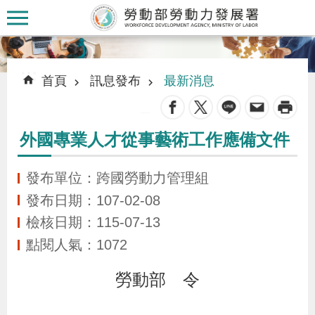
跳到主要內容區塊
:::
:::
首頁
訊息發布
最新消息
_
外國專業人才從事藝術工作應備文件
認
識
發布單位：跨國勞動力管理組
本
發布日期：107-02-08
署
檢核日期：115-07-13
點閱人氣：1072
訊
勞動部 令
息
發