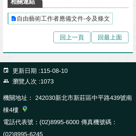
相關連結
辦
自由藝術工作者應備文件-令及條文
宣
導
回上一頁
回最上面
專
區
:::
更新日期
115-08-10
相
關
瀏覽人次
1073
連
機關地址：
242030新北市新莊區中平路439號南
結
棟4樓
網
民
文
統
E
回
R
電話代表號：(02)8995-6000 傳真機號碼：
站
意
字
計
n
首
S
(02)8995-6245