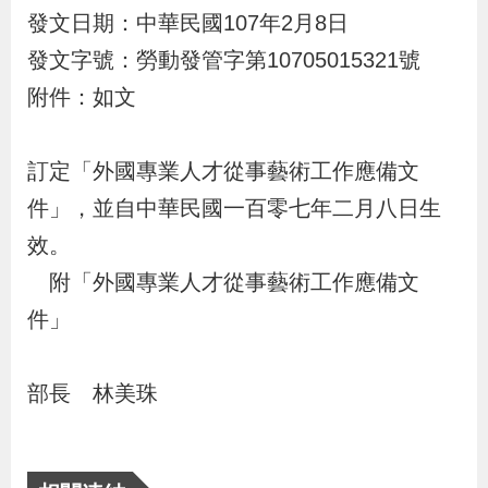
布
發文日期：中華民國107年2月8日
發文字號：勞動發管字第10705015321號
為
附件：如文
民
服
訂定「外國專業人才從事藝術工作應備文
務
件」，並自中華民國一百零七年二月八日生
業
效。
務
附「外國專業人才從事藝術工作應備文
專
件」
區
部長 林美珠
線
上
申