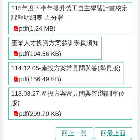
115年度下半年提升勞工自主學習計畫核定
策
課程明細表-五分署
政
pdf(1.24 MB)
府
產業人才投資方案參訓學員須知
網
pdf(194.56 KB)
站
資
114.12.05-產投方案常見問與答(學員版)
料
pdf(156.49 KB)
開
放
113.03.27-產投方案常見問與答(辦訓單位
宣
版)
告
pdf(299.70 KB)
檢
回上一頁
回最上面
舉