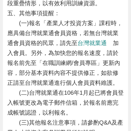
段重疊情形，以有效利用訓練資源。
辦
五、其他事項提醒：
(一)報名「產業人才投資方案」課程時，
宣
導
應具備台灣就業通會員資格，若無台灣就業
專
通會員資格的民眾，請先至
台灣就業通
加
區
入會員。另外，為加快您的報名速度，請於
報名前先至「在職訓練網/會員專區」更新內
相
容，部分基本資料內容不提供修正，如欲修
關
正請至台灣就業通進行個人會員資料維護。
連
(二)台灣就業通在106年1月起已將會員登
結
入帳號更改為電子郵件信箱，於報名前應完
成帳號認證，以利報名。
網
民
文
統
E
回
R
(三)其他報名注意事項，請參酌Q&A及產
站
意
字
計
n
首
S