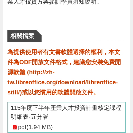
業人才投資方案參訓學員須知說明。
導
信
客
資
g
頁
S
覽
箱
服
訊
l
i
s
相關檔案
h
為提供使用者有文書軟體選擇的權利，本文
隱
件為ODF開放文件格式，建議您安裝免費開
私
源軟體 (http://zh-
權
tw.libreoffice.org/download/libreoffice-
及
still/)或以您慣用的軟體開啟文件。
資
訊
115年度下半年產業人才投資計畫核定課程
安
明細表-五分署
全
pdf(1.94 MB)
政