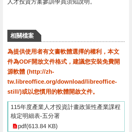
人才投資方案參訓學員須知說明。
導
信
客
資
g
頁
S
覽
箱
服
訊
l
i
s
相關檔案
h
為提供使用者有文書軟體選擇的權利，本文
隱
件為ODF開放文件格式，建議您安裝免費開
私
源軟體 (http://zh-
權
tw.libreoffice.org/download/libreoffice-
及
still/)或以您慣用的軟體開啟文件。
資
訊
115年度產業人才投資計畫政策性產業課程
安
核定明細表-五分署
全
pdf(613.84 KB)
政