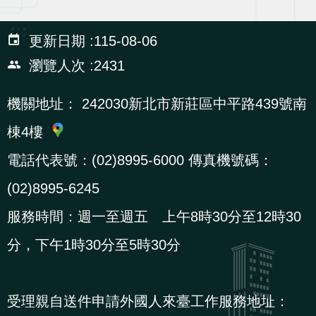
貪
:::
瀆
更新日期
115-08-06
瀏覽人次
2431
交
通
機關地址：
242030新北市新莊區中平路439號南
位
棟4樓
置
電話代表號：(02)8995-6000 傳真機號碼：
圖
(02)8995-6245
服務時間：週一至週五 上午8時30分至12時30
分，下午1時30分至5時30分
受理親自送件申請外國人來臺工作服務地址：