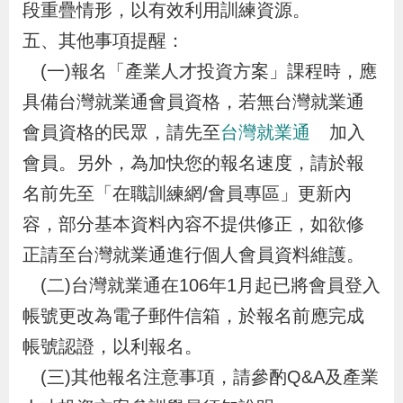
段重疊情形，以有效利用訓練資源。
辦
五、其他事項提醒：
(一)報名「產業人才投資方案」課程時，應
宣
導
具備台灣就業通會員資格，若無台灣就業通
專
會員資格的民眾，請先至
台灣就業通
加入
區
會員。另外，為加快您的報名速度，請於報
名前先至「在職訓練網/會員專區」更新內
相
容，部分基本資料內容不提供修正，如欲修
關
正請至台灣就業通進行個人會員資料維護。
連
(二)台灣就業通在106年1月起已將會員登入
結
帳號更改為電子郵件信箱，於報名前應完成
帳號認證，以利報名。
網
民
文
統
E
回
R
(三)其他報名注意事項，請參酌Q&A及產業
站
意
字
計
n
首
S