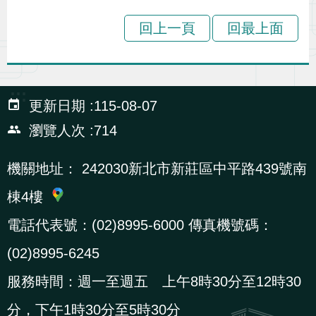
導
信
客
資
g
頁
S
回上一頁
回最上面
覽
箱
服
訊
l
i
s
:::
h
更新日期
115-08-07
瀏覽人次
714
隱
私
機關地址：
242030新北市新莊區中平路439號南
權
棟4樓
及
電話代表號：(02)8995-6000 傳真機號碼：
資
訊
(02)8995-6245
安
服務時間：週一至週五 上午8時30分至12時30
全
分，下午1時30分至5時30分
政