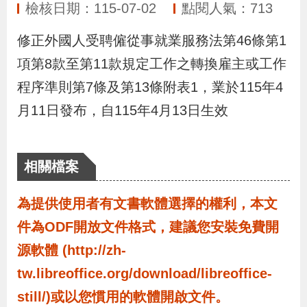
布
檢核日期：115-07-02
點閱人氣：713
修正外國人受聘僱從事就業服務法第46條第1
為
項第8款至第11款規定工作之轉換雇主或工作
民
程序準則第7條及第13條附表1，業於115年4
服
月11日發布，自115年4月13日生效
務
業
相關檔案
務
專
為提供使用者有文書軟體選擇的權利，本文
區
件為ODF開放文件格式，建議您安裝免費開
源軟體 (http://zh-
線
tw.libreoffice.org/download/libreoffice-
上
still/)或以您慣用的軟體開啟文件。
申