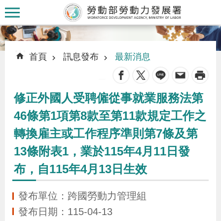
跳到主要內容區塊
:::
:::
首頁
訊息發布
最新消息
_
修正外國人受聘僱從事就業服務法第
認
46條第1項第8款至第11款規定工作之
識
轉換雇主或工作程序準則第7條及第
本
署
13條附表1，業於115年4月11日發
布，自115年4月13日生效
訊
息
發布單位：跨國勞動力管理組
發
發布日期：115-04-13