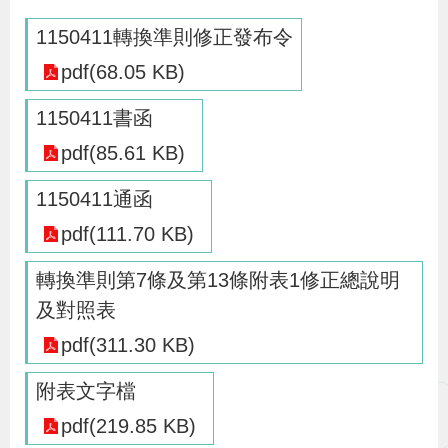
辦
1150411轉換準則修正發布令
pdf(68.05 KB)
宣
導
1150411書函
專
pdf(85.61 KB)
區
1150411通函
pdf(111.70 KB)
相
關
轉換準則第7條及第13條附表1修正總說明
連
及對照表
結
pdf(311.30 KB)
附表文字檔
網
民
文
統
E
回
R
pdf(219.85 KB)
站
意
字
計
n
首
S