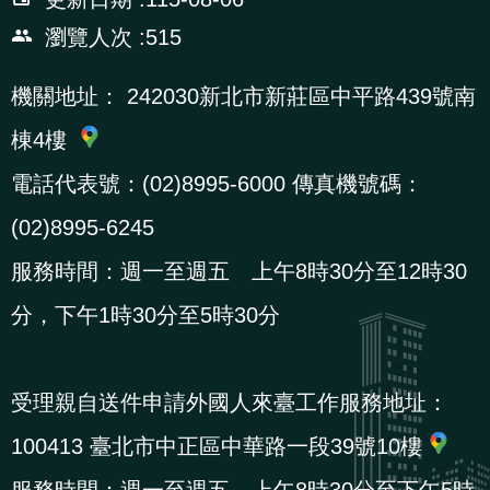
導
信
客
資
g
頁
S
瀏覽人次
515
覽
箱
服
訊
l
i
機關地址：
242030新北市新莊區中平路439號南
s
棟4樓
h
電話代表號：(02)8995-6000 傳真機號碼：
隱
(02)8995-6245
私
服務時間：週一至週五 上午8時30分至12時30
權
分，下午1時30分至5時30分
及
資
訊
受理親自送件申請外國人來臺工作服務地址：
安
100413 臺北市中正區中華路一段39號10樓
全
政