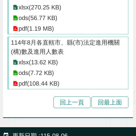
辦
xlsx(270.25 KB)
ods(56.77 KB)
宣
pdf(1.19 MB)
導
114年8月各直轄市、縣(市)法定進用機關
專
(構)數及進用人數表
區
xlsx(13.62 KB)
相
ods(7.72 KB)
關
pdf(108.44 KB)
連
結
回上一頁
回最上面
網
民
文
統
E
回
R
:::
站
意
字
計
n
首
S
更新日期
115-08-06