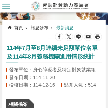
跳到主要內容區塊
:::
:::
首頁
訊息發布
最新消息
_
114年7月至8月連續未足額單位名單
認
及114年8月義務機關進用情形統計
識
本
發布單位：身心障礙者及特定對象就業組
署
發布日期：114-11-20
檢核日期：114-12-16
點閱人氣：514
訊
息
發
相關檔案