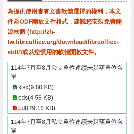
布
為提供使用者有文書軟體選擇的權利，本文
為
件為ODF開放文件格式，建議您安裝免費開
民
源軟體 (http://zh-
服
tw.libreoffice.org/download/libreoffice-
務
still/)或以您慣用的軟體開啟文件。
業
114年7月至8月公立單位連續未足額單位名
務
單
專
xlsx(9.80 KB)
區
ods(4.58 KB)
pdf(79.18 KB)
線
114年7月至8月私立單位連續未足額單位名
上
單
申