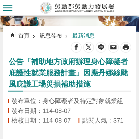
跳到主要內容區塊
:::
:::
首頁
訊息發布
最新消息
_
公告「補助地方政府辦理身心障礙者
認
庇護性就業服務計畫」因應丹娜絲颱
識
風庇護工場災損補助措施
本
署
發布單位：身心障礙者及特定對象就業組
發布日期：114-08-07
訊
檢核日期：114-08-07
點閱人氣：371
息
發