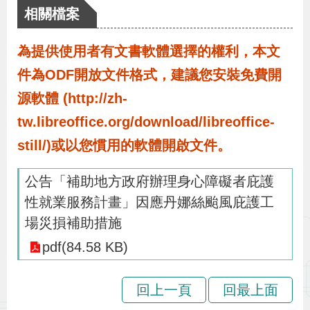
布
相關檔案
為
為提供使用者有文書軟體選擇的權利，本文
民
件為ODF開放文件格式，建議您安裝免費開
服
源軟體 (http://zh-
務
tw.libreoffice.org/download/libreoffice-
still/)或以您慣用的軟體開啟文件。
業
務
公告「補助地方政府辦理身心障礙者庇護
專
性就業服務計畫」因應丹娜絲颱風庇護工
區
場災損補助措施
pdf(84.58 KB)
線
上
回上一頁
回最上面
申