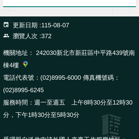
辦
:::
更新日期
115-08-07
宣
導
瀏覽人次
372
專
機關地址：
242030新北市新莊區中平路439號南
區
棟4樓
相
電話代表號：(02)8995-6000 傳真機號碼：
關
(02)8995-6245
連
結
服務時間：週一至週五 上午8時30分至12時30
分，下午1時30分至5時30分
網
民
文
統
E
回
R
站
意
字
計
n
首
S