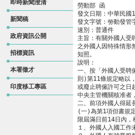
即時新聞澄清
勞動部 函

發文日期：中華民國11
新聞稿
發文字號：勞動發管字第1
速別：普通件

政府資訊公開
主旨：有關外國人受聘
之外國人因特殊情形
招標資訊
知照。

說明：

本署徵才
一、按「外國人受聘僱
則)第11條規定略以
印度移工專區
或廢止聘僱許可之日
中央主管機關核准者，
二、前項外國人得延
(一)為第1項但書
限屆滿日前14日內，
１、外國人入國工作未