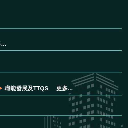
..
職能發展及TTQS
更多...