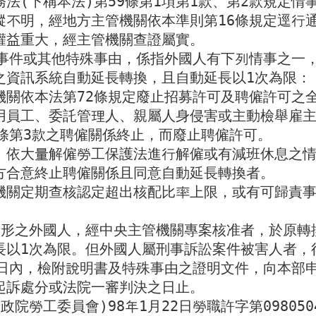
法(下稱本法)第59條第1項第1款、第2款規定情
蹤不明，經地方主管機關依本準則第16條規定逕行通
權益重大，經主管機關查證屬實。

濟事件或其他特殊事由，係指外國人有下列情事之一
之資訊系統自動延長轉換，且自動延長以1次為限：

關依本法第72條規定廢止招募許可及聘僱許可之全
用員工、委託管理人、親屬人身侵害或主動檢舉雇主
條第3款之聘僱關係終止，而廢止聘僱許可。

、依大量解僱勞工保護法進行解僱或有減班休息之情事
方合意終止聘僱關係且同意自動延長轉換者。

機關定期查核認定超出核配比率上限，或有可歸責
情形之外國人，經中央主管機關專案核准者，於原轉
長以1次為限。但外國人屬刑事訴訟案件被害人者，
4日內，檢附說明書及特殊事由之證明文件，向本部
起訴處分或法院一審判決之日止。

政院勞工委員會)98年1月22日勞職許字第09805