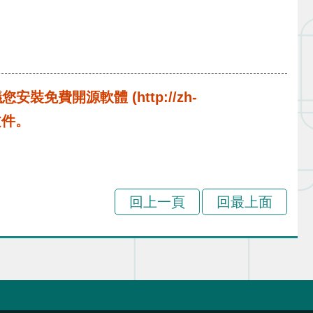
費開源軟體 (http://zh-
啟文件。
回上一頁
回最上面