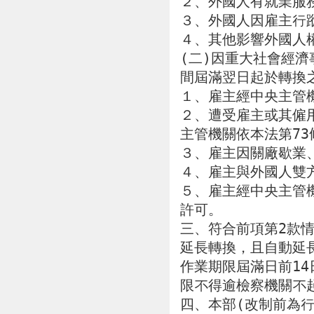
２、外國人有就業服務
３、外國人因雇主行
４、其他影響外國人
(二)因重大社會經
間屆滿翌日起於轉換
１、雇主經中央主管機
２、遭受雇主或其僱
主管機關依本法第73
３、雇主因關廠歇業
４、雇主與外國人雙
５、雇主經中央主管
許可。

三、符合前項第2款
延長轉換，且自動延
作業期限屆滿日前1
限不得逾檢察機關不
四、本部(改制前為行