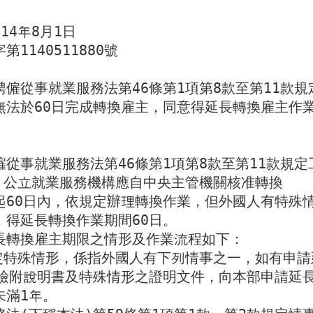
4年8月1日

140511880號

僱從事就業服務法第46條第1項第8款至第11款
無法於60日完成轉換雇主，同意得延長轉換雇主作
從事就業服務法第46條第1項第8款至第11款規
，公立就業服務機構應自中央主管機關核准轉換

起60日內，依規定辦理轉換作業，但外國人有特殊
得延長轉換作業期間60日。

長轉換雇主期限之情形及作業流程如下：

規定特殊情形，係指外國人有下列情事之一，如有申
檢附說明書及特殊情形之證明文件，向本部申請延長
滿1年。
