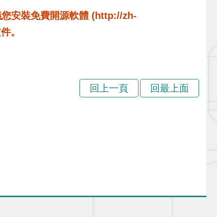
費開源軟體 (http://zh-
啟文件。
回上一頁
回最上面