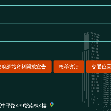
政府網站資料開放宣告
檢舉貪瀆
交通位
區中平路439號南棟4樓