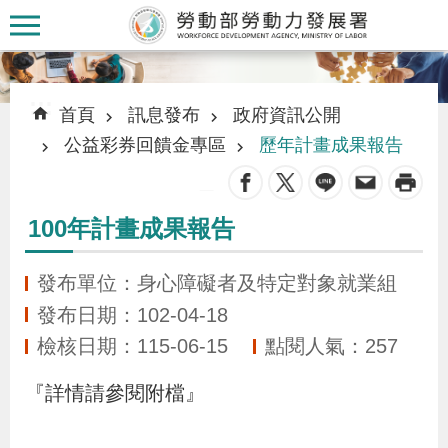
跳到主要內容區塊
:::
:::
首頁
訊息發布
政府資訊公開
公益彩券回饋金專區
歷年計畫成果報告
_
認
100年計畫成果報告
識
本
發布單位：身心障礙者及特定對象就業組
署
發布日期：102-04-18
檢核日期：115-06-15
點閱人氣：257
訊
『詳情請參閱附檔』
息
發