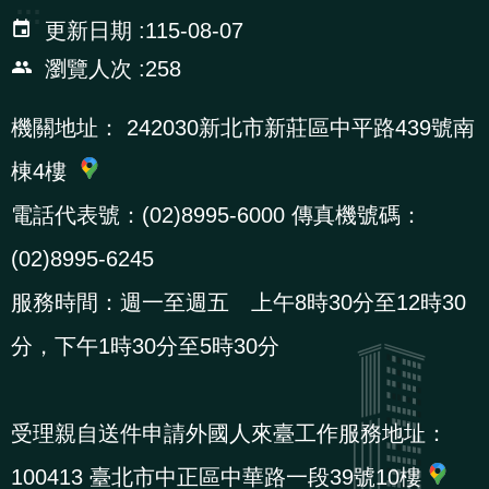
:::
辦
更新日期
115-08-07
瀏覽人次
258
宣
導
機關地址：
242030新北市新莊區中平路439號南
專
棟4樓
區
電話代表號：(02)8995-6000 傳真機號碼：
相
(02)8995-6245
關
服務時間：週一至週五 上午8時30分至12時30
連
分，下午1時30分至5時30分
結
受理親自送件申請外國人來臺工作服務地址：
網
民
文
統
E
回
R
站
意
字
計
n
首
S
100413 臺北市中正區中華路一段39號10樓