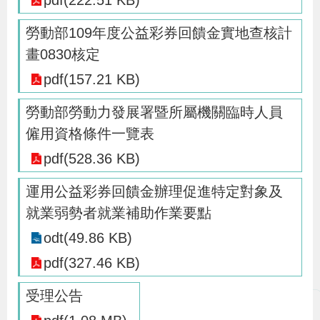
pdf(222.51 KB)
策
勞動部109年度公益彩券回饋金實地查核計
畫0830核定
政
pdf(157.21 KB)
府
網
勞動部勞動力發展署暨所屬機關臨時人員
站
僱用資格條件一覽表
資
pdf(528.36 KB)
料
開
運用公益彩券回饋金辦理促進特定對象及
放
就業弱勢者就業補助作業要點
宣
odt(49.86 KB)
告
pdf(327.46 KB)
受理公告
檢
舉