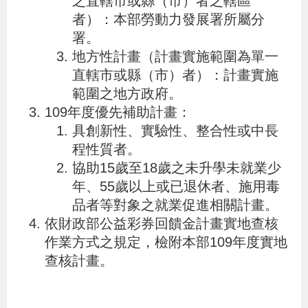
之直轄市或縣（市）者之轄區
辦
者）：本部勞動力發展署所屬分
署。
地方性計畫（計畫實施範圍為單一
宣
直轄市或縣（市）者）：計畫實施
導
範圍之地方政府。
專
109年度優先補助計畫：
區
具創新性、實驗性、整合性或中長
程性質者。
相
協助15歲至18歲之未升學未就業少
關
年、55歲以上或已退休者、施用毒
連
品者等對象之就業促進相關計畫。
依財政部公益彩券回饋金計畫實地查核
結
作業方式之規定，檢附本部109年度實地
查核計畫。
網
民
文
統
E
回
R
站
意
字
計
n
首
S