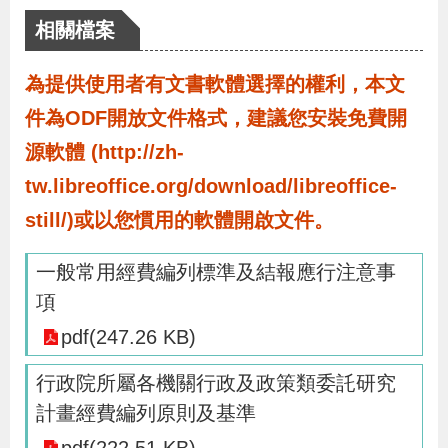
導
信
客
資
g
頁
S
相關檔案
覽
箱
服
訊
l
i
為提供使用者有文書軟體選擇的權利，本文
s
件為ODF開放文件格式，建議您安裝免費開
h
源軟體 (http://zh-
tw.libreoffice.org/download/libreoffice-
隱
still/)或以您慣用的軟體開啟文件。
私
權
一般常用經費編列標準及結報應行注意事
及
項
資
pdf(247.26 KB)
訊
行政院所屬各機關行政及政策類委託研究
安
計畫經費編列原則及基準
全
政