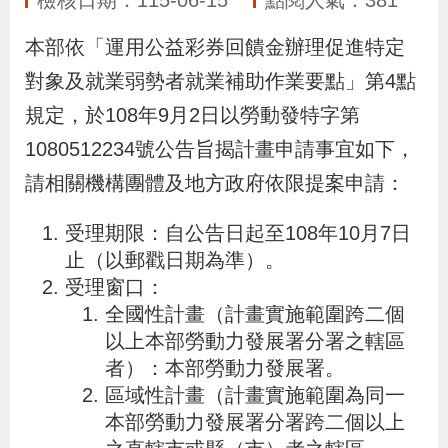
檢核日期：115-06-15
點閱人氣：381
布
本部依「運用公益彩券回饋金辦理促進特定
為
對象及就業弱勢者就業補助作業要點」第4點
民
規定，於108年9月2日以勞動發特字第
服
1080512234號公告旨揭計畫申請事宜如下，
務
請相關機構團體及地方政府依限提案申請：
業
受理期限：自公告日起至108年10月7日
務
止（以郵戳日期為準）。
專
受理窗口：
全國性計畫（計畫實施範圍跨二個
區
以上本部勞動力發展署分署之轄區
者）：本部勞動力發展署。
線
區域性計畫（計畫實施範圍為同一
上
本部勞動力發展署分署跨二個以上
申