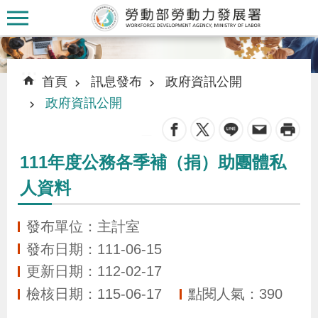
跳到主要內容區塊
:::
:::
首頁
訊息發布
政府資訊公開
政府資訊公開
_
認
111年度公務各季補（捐）助團體私
識
人資料
本
署
發布單位：主計室
發布日期：111-06-15
訊
更新日期：112-02-17
息
檢核日期：115-06-17
點閱人氣：390
發