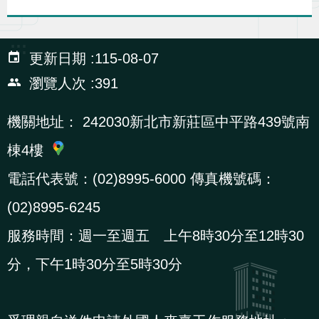
導
信
客
資
g
頁
S
覽
箱
服
訊
l
:::
i
更新日期
115-08-07
s
瀏覽人次
391
h
機關地址：
242030新北市新莊區中平路439號南
隱
棟4樓
私
電話代表號：(02)8995-6000 傳真機號碼：
權
(02)8995-6245
及
資
服務時間：週一至週五 上午8時30分至12時30
訊
分，下午1時30分至5時30分
安
全
政