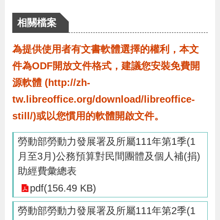
布
相關檔案
為
為提供使用者有文書軟體選擇的權利，本文
民
服
件為ODF開放文件格式，建議您安裝免費開
務
源軟體 (http://zh-
tw.libreoffice.org/download/libreoffice-
業
still/)或以您慣用的軟體開啟文件。
務
專
勞動部勞動力發展署及所屬111年第1季(1
區
月至3月)公務預算對民間團體及個人補(捐)
助經費彙總表
線
pdf(156.49 KB)
上
勞動部勞動力發展署及所屬111年第2季(1
申