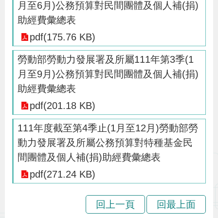
月至6月)公務預算對民間團體及個人補(捐)
辦
助經費彙總表
pdf(175.76 KB)
宣
導
勞動部勞動力發展署及所屬111年第3季(1
專
月至9月)公務預算對民間團體及個人補(捐)
區
助經費彙總表
pdf(201.18 KB)
相
111年度截至第4季止(1月至12月)勞動部勞
關
動力發展署及所屬公務預算對特種基金民
連
間團體及個人補(捐)助經費彙總表
結
pdf(271.24 KB)
網
民
文
統
E
回
R
回上一頁
回最上面
站
意
字
計
n
首
S