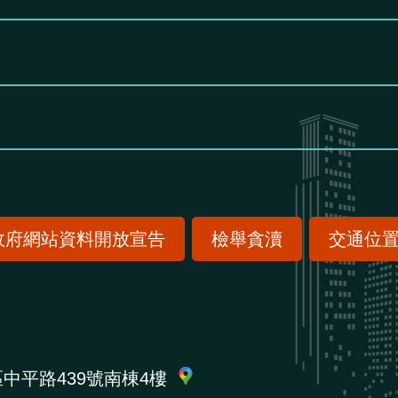
政府網站資料開放宣告
檢舉貪瀆
交通位
區中平路439號南棟4樓