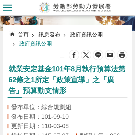
跳到主要內容區塊
:::
:::
首頁
訊息發布
政府資訊公開
政府資訊公開
_
認
就業安定基金101年8月執行預算法第
識
62條之1所定「政策宣導」之「廣
本
告」預算動支情形
署
發布單位：綜合規劃組
訊
發布日期：101-09-10
息
更新日期：110-03-08
發