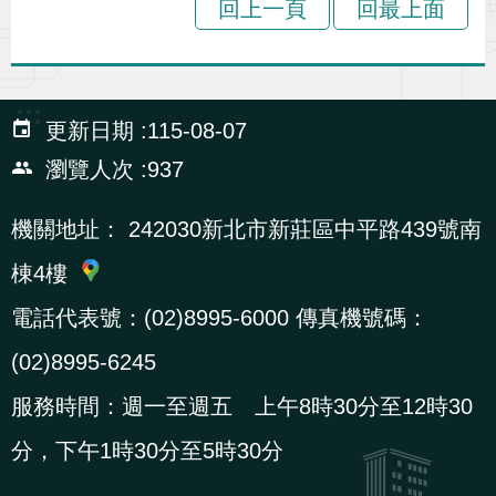
回上一頁
回最上面
辦
宣
:::
導
更新日期
115-08-07
專
瀏覽人次
937
區
機關地址：
242030新北市新莊區中平路439號南
相
棟4樓
關
電話代表號：(02)8995-6000 傳真機號碼：
連
結
(02)8995-6245
服務時間：週一至週五 上午8時30分至12時30
網
民
文
統
E
回
R
分，下午1時30分至5時30分
站
意
字
計
n
首
S