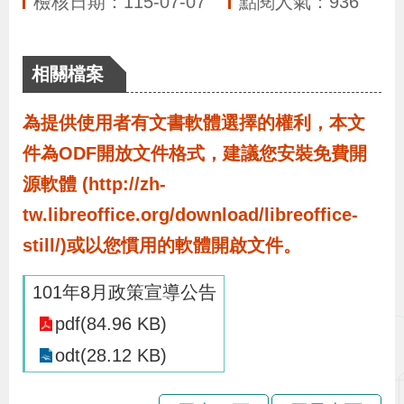
檢核日期：115-07-07
點閱人氣：936
布
為
相關檔案
民
服
為提供使用者有文書軟體選擇的權利，本文
務
件為ODF開放文件格式，建議您安裝免費開
源軟體 (http://zh-
業
tw.libreoffice.org/download/libreoffice-
務
still/)或以您慣用的軟體開啟文件。
專
區
101年8月政策宣導公告
pdf(84.96 KB)
線
odt(28.12 KB)
上
申