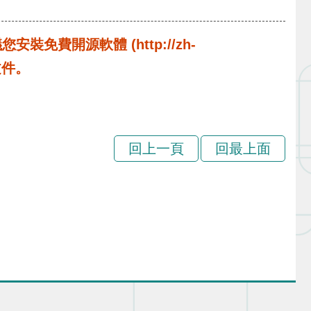
費開源軟體 (http://zh-
啟文件。
回上一頁
回最上面