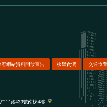
政府網站資料開放宣告
檢舉貪瀆
交通位
區中平路439號南棟4樓