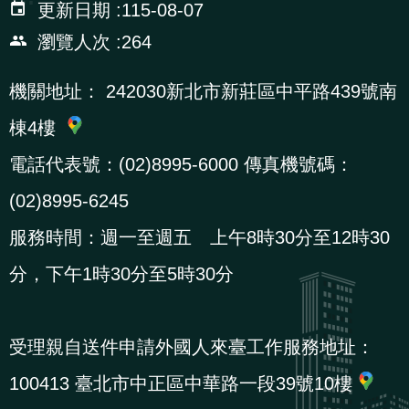
更新日期
115-08-07
辦
瀏覽人次
264
宣
機關地址：
242030新北市新莊區中平路439號南
導
棟4樓
專
區
電話代表號：(02)8995-6000 傳真機號碼：
(02)8995-6245
相
服務時間：週一至週五 上午8時30分至12時30
關
連
分，下午1時30分至5時30分
結
受理親自送件申請外國人來臺工作服務地址：
網
民
文
統
E
回
R
100413 臺北市中正區中華路一段39號10樓
站
意
字
計
n
首
S