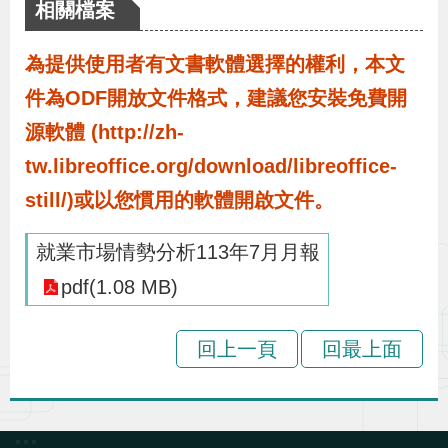
布
相關檔案
為提供使用者有文書軟體選擇的權利，本文
為
件為ODF開放文件格式，建議您安裝免費開
民
服
源軟體 (http://zh-
務
tw.libreoffice.org/download/libreoffice-
still/)或以您慣用的軟體開啟文件。
業
就業市場情勢分析113年7月月報
務
專
pdf(1.08 MB)
區
回上一頁
回最上面
線
上
申
:::