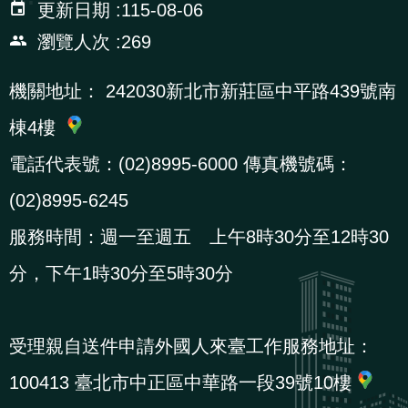
更新日期
115-08-06
辦
瀏覽人次
269
宣
機關地址：
242030新北市新莊區中平路439號南
導
棟4樓
專
區
電話代表號：(02)8995-6000 傳真機號碼：
(02)8995-6245
相
服務時間：週一至週五 上午8時30分至12時30
關
連
分，下午1時30分至5時30分
結
受理親自送件申請外國人來臺工作服務地址：
網
民
文
統
E
回
R
100413 臺北市中正區中華路一段39號10樓
站
意
字
計
n
首
S