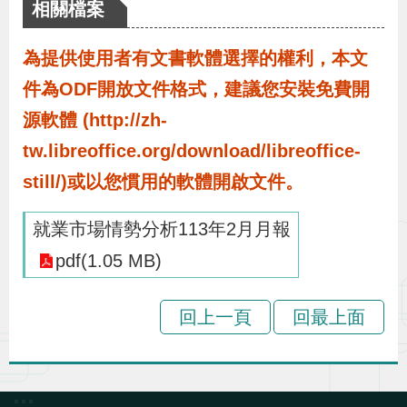
布
相關檔案
為提供使用者有文書軟體選擇的權利，本文
為
件為ODF開放文件格式，建議您安裝免費開
民
服
源軟體 (http://zh-
務
tw.libreoffice.org/download/libreoffice-
still/)或以您慣用的軟體開啟文件。
業
就業市場情勢分析113年2月月報
務
專
pdf(1.05 MB)
區
回上一頁
回最上面
線
上
申
:::